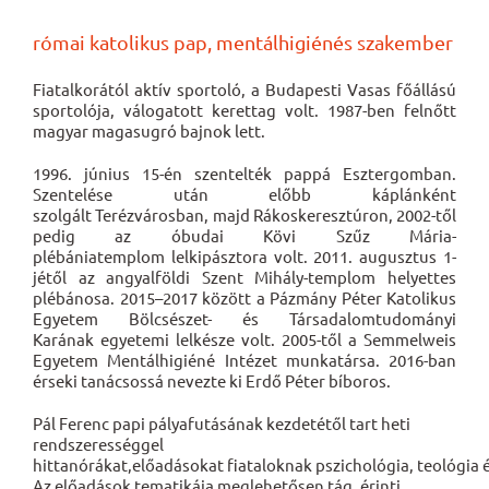
római katolikus pap, mentálhigiénés szakember
Fiatalkorától aktív sportoló, a
Budapesti Vasas
főállású
sportolója, válogatott kerettag volt.
1987
-ben felnőtt
magyar magasugró bajnok lett.
1996
.
június 15
-én szentelték pappá
Esztergomban
.
Szentelése után előbb káplánként
szolgált
Terézvárosban
, majd
Rákoskeresztúron
,
2002
-től
pedig az
óbudai
Kövi Szűz Mária-
plébániatemplom
lelkipásztora volt.
2011
.
augusztus 1
-
jétől az
angyalföldi
Szent Mihály-templom
helyettes
plébánosa. 2015–2017 között a
Pázmány Péter Katolikus
Egyetem Bölcsészet- és Társadalomtudományi
Karának
egyetemi lelkésze volt. 2005-től a
Semmelweis
Egyetem
Mentálhigiéné Intézet munkatársa. 2016-ban
érseki tanácsossá nevezte ki
Erdő Péter
bíboros.
Pál Ferenc papi pályafutásának kezdetétől tart heti
rendszerességgel
hittanórákat,előadásokat
fiataloknak
pszichológia
,
teológia
Az előadások tematikája meglehetősen tág, érinti