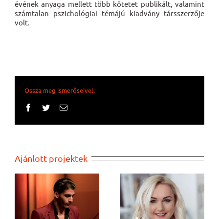
évének anyaga mellett több kötetet publikált, valamint
számtalan pszichológiai témájú kiadvány társszerzője
volt.
Ossza meg ismerőseivel:
Facebook
Twitter
Email:
Ajánlott projektek