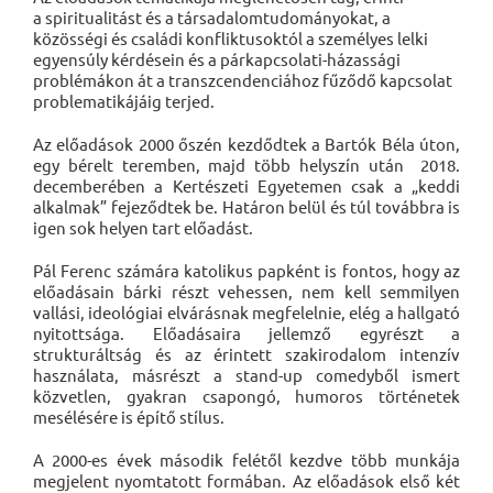
a
spiritualitást
és a
társadalomtudományokat
, a
közösségi és családi konfliktusoktól a személyes lelki
egyensúly kérdésein és a párkapcsolati-házassági
problémákon át a
transzcendenciához
fűződő kapcsolat
problematikájáig terjed.
Az előadások 2000 őszén kezdődtek a Bartók Béla úton,
egy bérelt teremben, majd több helyszín után 2018.
decemberében a Kertészeti Egyetemen csak a „keddi
alkalmak” fejeződtek be. Határon belül és túl továbbra is
igen sok helyen tart előadást.
Pál Ferenc számára katolikus papként is fontos, hogy az
előadásain bárki részt vehessen, nem kell semmilyen
vallási, ideológiai elvárásnak megfelelnie, elég a hallgató
nyitottsága. Előadásaira jellemző egyrészt a
strukturáltság és az érintett szakirodalom intenzív
használata, másrészt a
stand-up comedyből
ismert
közvetlen, gyakran csapongó, humoros történetek
mesélésére is építő stílus.
A
2000-es évek
második felétől kezdve több munkája
megjelent nyomtatott formában. Az előadások első két