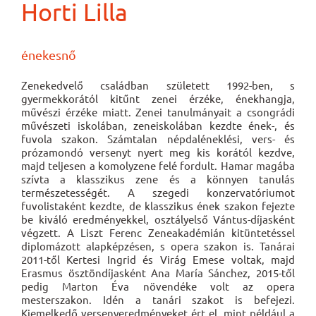
Horti Lilla
énekesnő
Zenekedvelő családban született 1992-ben, s
gyermekkorától kitűnt zenei érzéke, énekhangja,
művészi érzéke miatt. Zenei tanulmányait a csongrádi
művészeti iskolában, zeneiskolában kezdte ének-, és
fuvola szakon. Számtalan népdaléneklési, vers- és
prózamondó versenyt nyert meg kis korától kezdve,
majd teljesen a komolyzene felé fordult. Hamar magába
szívta a klasszikus zene és a könnyen tanulás
természetességét. A szegedi konzervatóriumot
fuvolistaként kezdte, de klasszikus ének szakon fejezte
be kiváló eredményekkel, osztályelső Vántus-díjasként
végzett. A Liszt Ferenc Zeneakadémián kitüntetéssel
diplomázott alapképzésen, s opera szakon is. Tanárai
2011-től Kertesi Ingrid és Virág Emese voltak, majd
Erasmus ösztöndíjasként Ana María Sánchez, 2015-től
pedig Marton Éva növendéke volt az opera
mesterszakon. Idén
a tanári szakot is befejezi.
Kiemelkedő versenyeredményeket ért el, mint például a