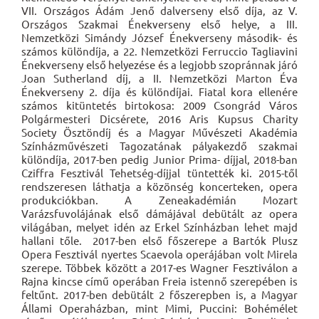
VII. Országos Ádám Jenő dalverseny első díja, az V.
Országos Szakmai Énekverseny első helye, a III.
Nemzetközi Simándy József Énekverseny második- és
számos különdíja, a
22. Nemzetközi Ferruccio Tagliavini
Énekverseny első helyezése és a legjobb szopránnak járó
Joan Sutherland díj, a II. Nemzetközi Marton Éva
Énekverseny 2. díja és különdíjai.
Fiatal kora ellenére
számos kitüntetés birtokosa: 2009 Csongrád Város
Polgármesteri Dicsérete, 2016 Aris Kupsus Charity
Society Ösztöndíj és a Magyar Művészeti Akadémia
Színházművészeti Tagozatának pályakezdő szakmai
különdíja, 2017-ben pedig Junior Prima- díjjal, 2018-ban
Cziffra Fesztivál Tehetség-díjjal tüntették ki.
2015-től
rendszeresen láthatja a közönség koncerteken, opera
produkciókban. A Zeneakadémián Mozart
Varázsfuvolájának első dámájával debütált az opera
világában, melyet idén az Erkel Színházban lehet majd
hallani tőle. 2017-ben első főszerepe a Bartók Plusz
Opera Fesztivál nyertes Scaevola operájában volt Mirela
szerepe. Többek között a 2017-es Wagner Fesztiválon a
Rajna kincse című operában Freia istennő szerepében is
feltűnt. 2017-ben debütált 2 főszerepben is, a Magyar
Állami Operaházban, mint Mimi, Puccini: Bohémélet