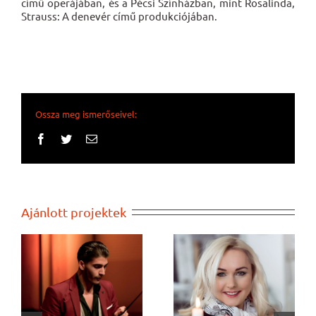
című operájában, és a Pécsi Színházban, mint Rosalinda,
Strauss: A denevér című produkciójában.
Ossza meg ismerőseivel:
Facebook
Twitter
Email:
Ajánlott projektek