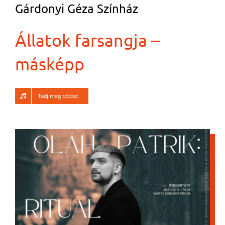
Gárdonyi Géza Színház
Állatok farsangja –
másképp
Tudj meg többet