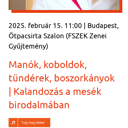
2025. február 15. 11:00 | Budapest,
Ötpacsirta Szalon (FSZEK Zenei
Gyűjtemény)
Manók, koboldok,
tündérek, boszorkányok
| Kalandozás a mesék
birodalmában
Tudj meg többet