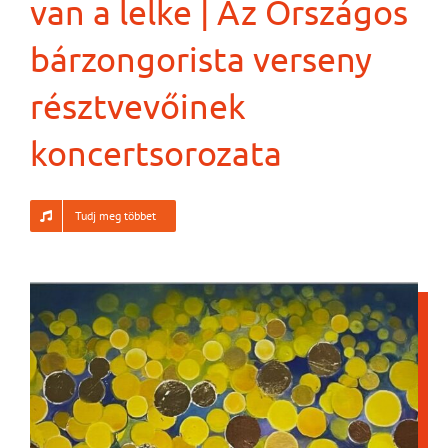
van a lelke | Az Országos
bárzongorista verseny
résztvevőinek
koncertsorozata
Tudj meg többet