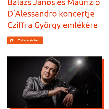
Balázs János és Maurizio
D’Alessandro koncertje
Cziffra György emlékére
Tudj meg többet