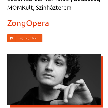
MOMKult, Színházterem
ZongOpera
Tudj meg többet