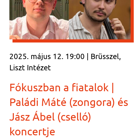
2025. május 12. 19:00 | Brüsszel,
Liszt Intézet
Fókuszban a fiatalok |
Paládi Máté (zongora) és
Jász Ábel (cselló)
koncertje