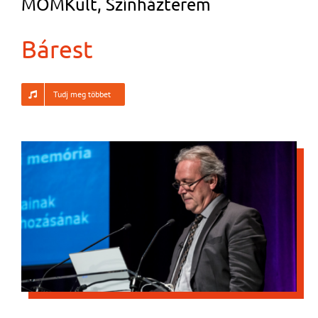
MOMKult, Színházterem
Bárest
Tudj meg többet