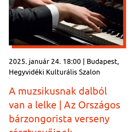
2025. január 24. 18:00 | Budapest,
Hegyvidéki Kulturális Szalon
A muzsikusnak dalból
van a lelke | Az Országos
bárzongorista verseny