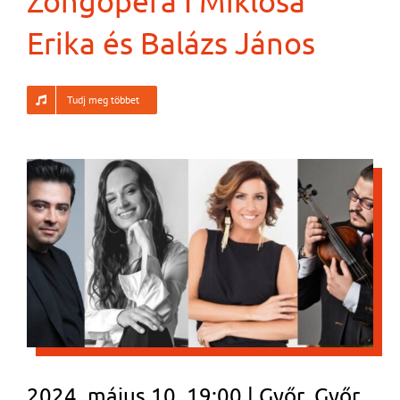
Zongopera I Miklósa
Erika és Balázs János
Tudj meg többet
2024. május 10. 19:00 | Győr, Győr,