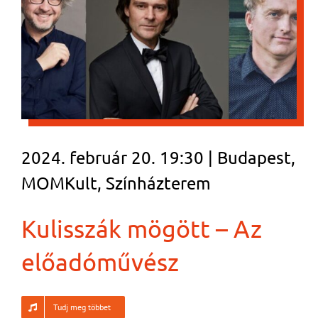
2024. február 20. 19:30 | Budapest,
MOMKult, Színházterem
Kulisszák mögött – Az
előadóművész
Tudj meg többet