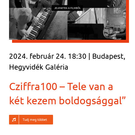
2024. február 24. 18:30 | Budapest,
Hegyvidék Galéria
Cziffra100 – Tele van a
két kezem boldogsággal”
Tudj meg többet