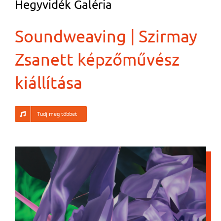
Hegyvidék Galéria
Soundweaving | Szirmay
Zsanett képzőművész
kiállítása
Tudj meg többet