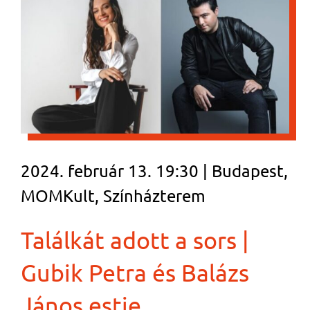
2024. február 13. 19:30 | Budapest,
MOMKult, Színházterem
Találkát adott a sors |
Gubik Petra és Balázs
János estje