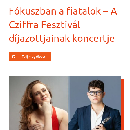
Fókuszban a fiatalok – A
Cziffra Fesztivál
díjazottjainak koncertje
Tudj meg többet