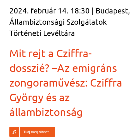
2024. február 14. 18:30 | Budapest,
Állambiztonsági Szolgálatok
Történeti Levéltára
Mit rejt a Cziffra-
dosszié? –Az emigráns
zongoraművész: Cziffra
György és az
állambiztonság
Tudj meg többet