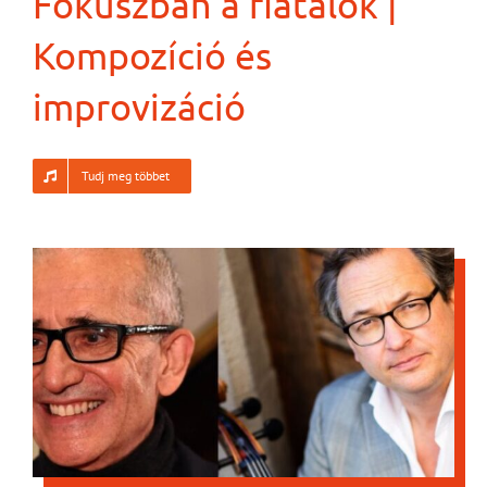
Fókuszban a fiatalok |
Kompozíció és
improvizáció
Tudj meg többet