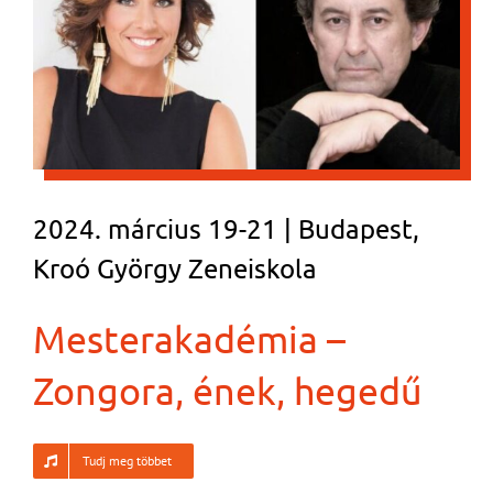
2024. március 19-21 | Budapest,
Kroó György Zeneiskola
Mesterakadémia –
Zongora, ének, hegedű
Tudj meg többet