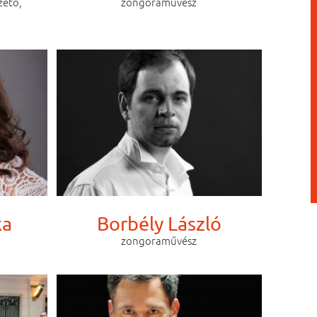
zető,
zongoraművész
ka
Borbély László
zongoraművész