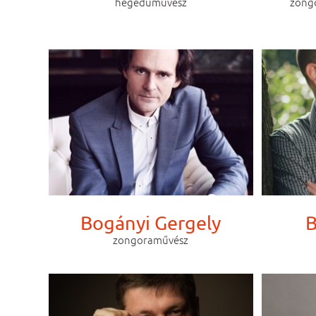
hegedűművész
zongo
Bogányi Gergely
B
zongoraművész