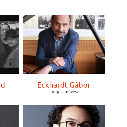
nd
Eckhardt Gábor
zongoraművész