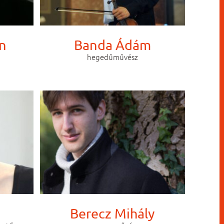
n
Banda Ádám
hegedűművész
Berecz Mihály