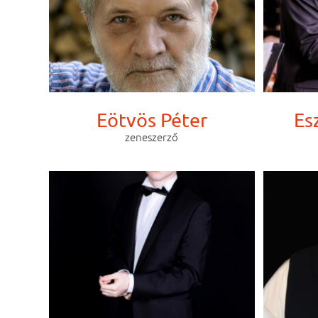
Eötvös Péter
Es
zeneszerző