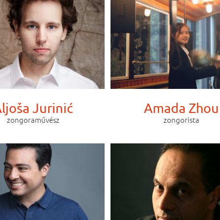
ljoša Jurinić
Amada Zhou
zongoraművész
zongorista