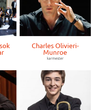
sok
Charles Olivieri-
ar
Munroe
karmester