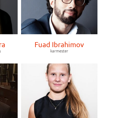
ra
Fuad Ibrahimov
s
karmester