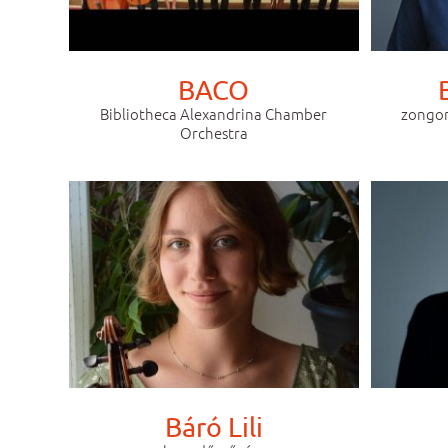
BACO
Bibliotheca Alexandrina Chamber
zongor
Orchestra
Báró Lili