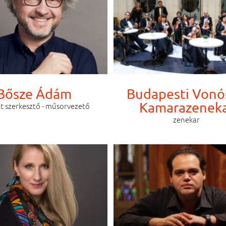
Bősze Ádám
Budapesti Vonó
Kamarazenek
t szerkesztő - műsorvezető
zenekar