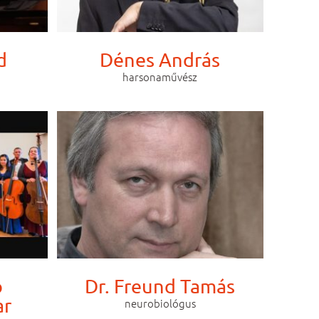
d
Dénes András
harsonaművész
o
Dr. Freund Tamás
ar
neurobiológus