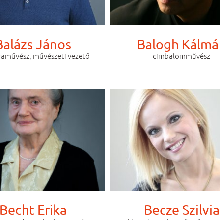
Balázs János
Balogh Kálmá
aművész, művészeti vezető
cimbalomművész
Becht Erika
Becze Szilvia