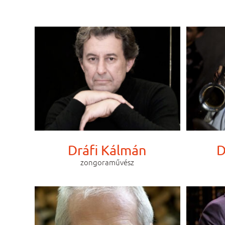
Dráfi Kálmán
D
zongoraművész