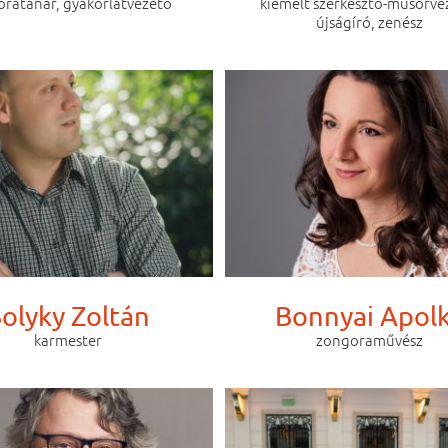
ratanár, gyakorlatvezető
kiemelt szerkesztő-műsorve
újságíró, zenész
olyky Zoltán
Bonnyai Apol
karmester
zongoraművész