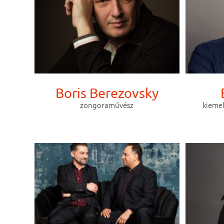
Boris Berezovsky
zongoraművész
kiemel