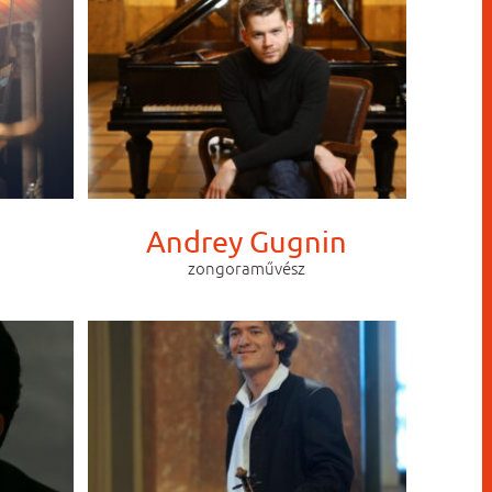
Andrey Gugnin
zongoraművész