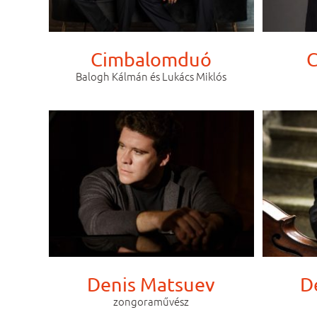
Cimbalomduó
C
Balogh Kálmán és Lukács Miklós
Denis Matsuev
D
zongoraművész