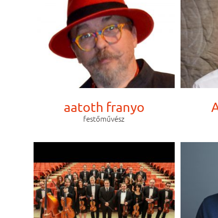
aatoth franyo
A
festőművész