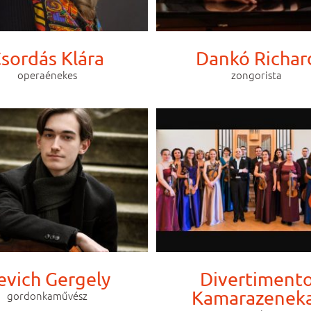
sordás Klára
Dankó Richar
operaénekes
zongorista
evich Gergely
Divertiment
Kamarazenek
gordonkaművész