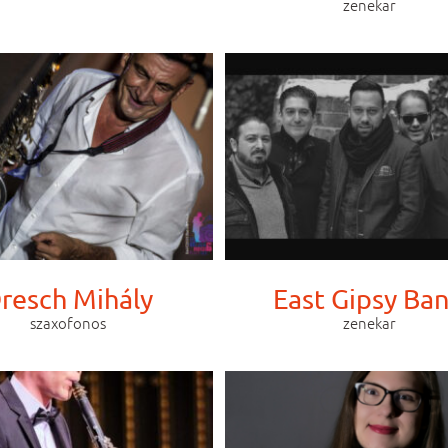
zenekar
resch Mihály
East Gipsy Ba
szaxofonos
zenekar