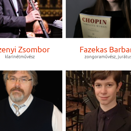
zenyi Zsombor
Fazekas Barba
klarinétművész
zongoraművész, jurátu