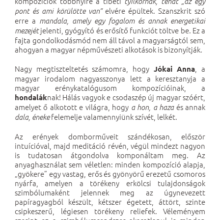
kompozíciók többnyire a tibeti
tyilkornak, tehát „az egy
elvére épültek. Szanszkrit szó
pont és ami körülötte van”
erre a
mandala, amely egy fogalom és annak energetikai
jelenti, gyógyító és erősítő funkciót töltve be. Ez a
mezejét
fajta gondolkodásmód nem áll távol a magyarságtól sem,
ahogyan a magyar népművészeti alkotások is bizonyítják.
Nagy megtiszteltetés számomra, hogy
, a
Jókai Anna
magyar irodalom nagyasszonya lett a keresztanyja a
magyar erénykatalógusom kompozícióinak, a
nak! Hálás vagyok e csodaszép új magyar szóért,
hondalák
amelyet ő alkotott e világra, hogy
és annak
a hon, a haza
felemelje valamennyiünk szívét, lelkét.
dala, éneke
Az erények domborműveit szándékosan, először
intuícióval, majd meditáció révén, végül mindezt nagyon
is tudatosan átgondolva komponáltam meg. Az
anyaghasználat sem véletlen: minden kompozíció alapja,
„gyökere” egy vastag, erős és gyönyörű erezetű csomoros
nyárfa, amelyen a törékeny erkölcsi tulajdonságok
szimbólumaként jelennek meg az úgynevezett
papíragyagból készült, kétszer égetett, áttört, szinte
csipkeszerű, légiesen törékeny reliefek. Véleményem