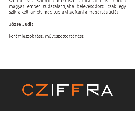
szerint ez a szimbólumrendszer akaratlanul is minden
magyar ember tudatalattijába belevésődött, csak egy
szikra kell, amely meg tudja világítani a megértés útját.
Józsa Judit
kerámiaszobrász, művészettörténész