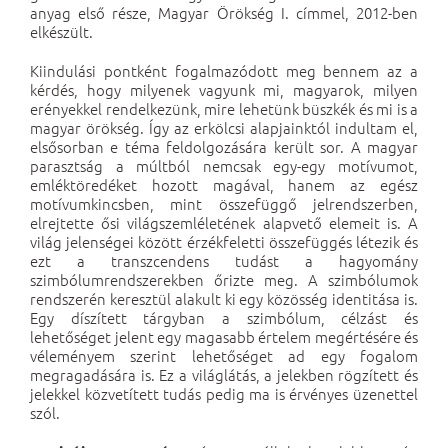
anyag első része, Magyar Örökség I. címmel, 2012-ben
elkészült.
Kiindulási pontként fogalmazódott meg bennem az a
kérdés, hogy milyenek vagyunk mi, magyarok, milyen
erényekkel rendelkezünk, mire lehetünk büszkék és mi is a
magyar örökség. Így az erkölcsi alapjainktól indultam el,
elsősorban e téma feldolgozására került sor. A magyar
parasztság a múltból nemcsak egy-egy motívumot,
emléktöredéket hozott magával, hanem az egész
motívumkincsben, mint összefüggő jelrendszerben,
elrejtette ősi világszemléletének alapvető elemeit is. A
világ jelenségei között érzékfeletti összefüggés létezik és
ezt a transzcendens tudást a hagyomány
szimbólumrendszerekben őrizte meg. A szimbólumok
rendszerén keresztül alakult ki egy közösség identitása is.
Egy díszített tárgyban a szimbólum, célzást és
lehetőséget jelent egy magasabb értelem megértésére és
véleményem szerint lehetőséget ad egy fogalom
megragadására is. Ez a világlátás, a jelekben rögzített és
jelekkel közvetített tudás pedig ma is érvényes üzenettel
szól.