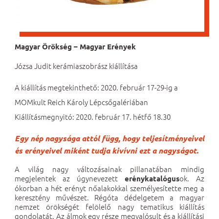
Magyar Örökség – Magyar Erények
Józsa Judit kerámiaszobrász kiállítása
A kiállítás megtekinthető: 2020. február 17-29-ig a
MOMkult Reich Károly Lépcsőgalériában
Kiállításmegnyitó: 2020. február 17. hétfő 18.30
Egy nép nagysága attól függ, hogy teljesítményeivel
és erényeivel miként tudja kivívni ezt a nagyságot.
A világ nagy változásainak pillanatában mindig
megjelentek az úgynevezett
ok. Az
erénykatalógus
ókorban a hét erényt nőalakokkal személyesítette meg a
keresztény művészet. Régóta dédelgetem a magyar
nemzet örökségét felölelő nagy tematikus kiállítás
gondolatát. Az álmok egy része megvalósult és a kiállítási