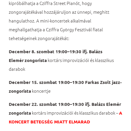
kipróbálhatja a Cziffra Street Pianót, hogy
zongorajátékával hozzájáruljon az ünnepi, meghitt
hangulathoz. A mini-koncertek alkalmával
meghallgathatja a Cziffra György Fesztivál fiatal
tehetségeinek zongorajátékát:
December 8. szombat 19:00–19:30 ifj. Balázs
kortárs improvizációi és klasszikus
Elemér
zongorista
darabok
December 15. szombat 19:00–19:30 Farkas Zsolt jazz-
koncertje
zongorista
December 22. szombat 19:00–19:30 ifj. Balázs Elemér
kortárs improvizációi és klasszikus darabok –
zongorista
A
KONCERT BETEGSÉG MIATT ELMARAD