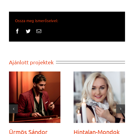
Ossza meg ismerőseivel:
Facebook
Twitter
Email:
Ajánlott projektek
Ürmös Sándor
Hintalan-Mondok