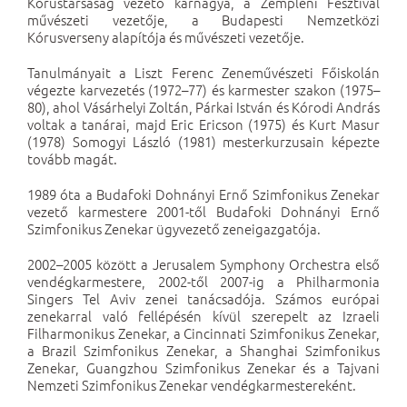
Kórustársaság vezető karnagya, a Zempléni Fesztivál
művészeti vezetője, a Budapesti Nemzetközi
Kórusverseny alapítója és művészeti vezetője.
Tanulmányait a Liszt Ferenc Zeneművészeti Főiskolán
végezte karvezetés (1972–77) és karmester szakon (1975–
80), ahol Vásárhelyi Zoltán, Párkai István és Kórodi András
voltak a tanárai, majd Eric Ericson (1975) és Kurt Masur
(1978) Somogyi László (1981) mesterkurzusain képezte
tovább magát.
1989 óta a Budafoki Dohnányi Ernő Szimfonikus Zenekar
vezető karmestere 2001-től Budafoki Dohnányi Ernő
Szimfonikus Zenekar ügyvezető zeneigazgatója.
2002–2005 között a Jerusalem Symphony Orchestra első
vendégkarmestere, 2002-től 2007-ig a Philharmonia
Singers Tel Aviv zenei tanácsadója. Számos európai
zenekarral való fellépésén kívül szerepelt az Izraeli
Filharmonikus Zenekar, a Cincinnati Szimfonikus Zenekar,
a Brazil Szimfonikus Zenekar, a Shanghai Szimfonikus
Zenekar, Guangzhou Szimfonikus Zenekar és a Tajvani
Nemzeti Szimfonikus Zenekar vendégkarmestereként.