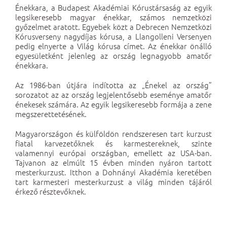
Énekkara, a Budapest Akadémiai Kórustársaság az egyik
legsikeresebb magyar énekkar, számos nemzetközi
győzelmet aratott. Egyebek közt a Debrecen Nemzetközi
Kórusverseny nagydíjas kórusa, a Llangolleni Versenyen
pedig elnyerte a Világ kórusa címet. Az énekkar önálló
egyesületként jelenleg az ország legnagyobb amatőr
énekkara.
Az 1986-ban útjára indította az „Énekel az ország”
sorozatot az az ország legjelentősebb eseménye amatőr
énekesek számára. Az egyik legsikeresebb formája a zene
megszerettetésének.
Magyarországon és külföldön rendszeresen tart kurzust
fiatal karvezetőknek és karmestereknek, szinte
valamennyi európai országban, emellett az USA-ban.
Tajvanon az elmúlt 15 évben minden nyáron tartott
mesterkurzust. Itthon a Dohnányi Akadémia keretében
tart karmesteri mesterkurzust a világ minden tájáról
érkező résztevőknek.