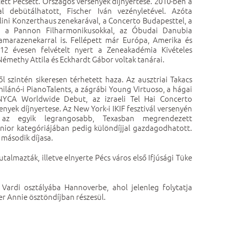
tt Pécsett. Országos versenyek díjnyertese. 2010-ben a
al debütálhatott, Fischer Iván vezényletével. Azóta
lini Konzerthaus zenekarával, a Concerto Budapesttel, a
l, a Pannon Filharmonikusokkal, az Óbudai Danubia
Kamarazenekarral is. Fellépett már Európa, Amerika és
 12 évesen felvételt nyert a Zeneakadémia Kivételes
émethy Attila és Eckhardt Gábor voltak tanárai.
 szintén sikeresen térhetett haza. Az ausztriai Takacs
ilánó-i PianoTalents, a zágrábi Young Virtuoso, a hágai
YCA Worldwide Debut, az izraeli Tel Hai Concerto
yek díjnyertese. Az New York-i IKIF fesztivál versenyén
 az egyik legrangosabb, Texasban megrendezett
nior kategóriájában pedig különdíjjal gazdagodhatott.
 második díjasa.
utalmazták, illetve elnyerte Pécs város első Ifjúsági Tüke
e Vardi osztályába Hannoverbe, ahol jelenleg folytatja
er Annie ösztöndíjban részesül.