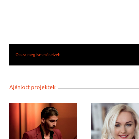
Ossza meg ismerőseivel:
Ajánlott projektek