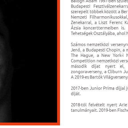
Balogh Ádám 1997-ben születe
Budapesti Fesztiválzenekarr
szerepelt többek között a Ber
Nemzeti Filharmonikusokka
Zenekarral, a Liszt Ferenc 
Ázsia koncerttermeiben is.
Tehetségek Osztályába, ahol N
Számos nemzetközi versenyről
Jenő, a Budapesti Chopin, a m
The Hague, a New York-i N
Competition nemzetközi versen
második díjat nyert el,
zongoraverseny, a Cliburn Ju
A 2019-es Bartók Világverseny
2017-ben Junior Prima díjjal j
díját.
2018-tól felvételt nyert Ari
tanulmányait. 2019-ben Fisch