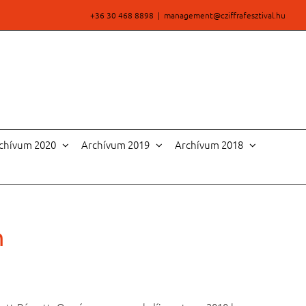
+36 30 468 8898
|
management@cziffrafesztival.hu
chívum 2020
Archívum 2019
Archívum 2018
m