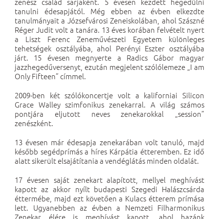
zenész család sarjaként. 5 évesen kezdett hegedülni
tanulni édesapjától. Még ebben az évben elkezdte
tanulmányait a Józsefvárosi Zeneiskolában, ahol Szászné
Réger Judit volt a tanára. 13 éves korában felvételt nyert
a Liszt Ferenc Zeneművészeti Egyetem különleges
tehetségek osztályába, ahol Perényi Eszter osztályába
járt. 15 évesen megnyerte a Radics Gábor magyar
jazzhegedűversenyt, ezután megjelent szólólemeze „I am
Only Fifteen” címmel.
2009-ben két szólókoncertje volt a kaliforniai Silicon
Grace Walley szimfonikus zenekarral. A világ számos
pontjára eljutott neves zenekarokkal „session”
zenészként.
13 évesen már édesapja zenekarában volt tanuló, majd
később segédprímás a híres Kárpátia étteremben. Ez idő
alatt sikerült elsajátítania a vendéglátás minden oldalát.
17 évesen saját zenekart alapított, mellyel meghívást
kapott az akkor nyílt budapesti Szegedi Halászcsárda
éttermébe, majd ezt követően a Kulacs étterem prímása
lett. Ugyanebben az évben a Nemzeti Filharmonikus
Zenekar élére is meghívást kapott, ahol hazánk