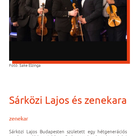
Fotó: Sake Elzinga
Sárközi Lajos és zenekara
zenekar
Sárközi Lajos Budapesten született egy hétgenerációs