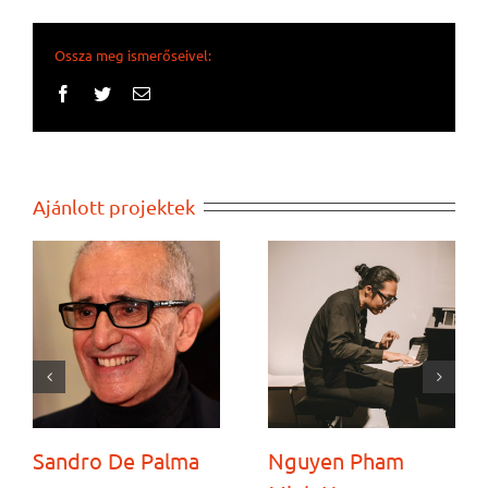
Ossza meg ismerőseivel:
Facebook
Twitter
Email:
Ajánlott projektek
Sandro De Palma
Nguyen Pham