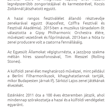
legnépszerűbb zongoristájával és karmesterével, Kocsis
Zoltánnál játszhatott együtt.
A hazai rangos fesztiválélet állandó résztvevője
zenekarával együtt (Kaposfest, Cziffra Fesztivál és
Fesztivál Akadémia). 2015-ben a muzsikus társadalom őt
választotta a Gipsy Philharmonic Orchestra élére,
művészeti vezetőnek és főprímásnak. 2013-ban a Nóta tv
zenei producere volt a csatorna fennállásáig.
Az Egyesült Államokat végigturnézta, a jazz/pop szakma
méltán híres szaxofonosával, Tim Riesszel (Rolling
Stones).
A külföldi zenei élet meghatározó művészei, mint például
a Berlini Filharmonikusok, kihagyhatatlannak tartják,
mikor Budapesten járnak Ifj. Sárközi Lajos zenei játékának
élvezését.
Esténként 2011 óta a 100 éves étteremben játszik, ahol
mindennap szórakoztatja a hazai és a külföldi vendégeket
egyaránt.