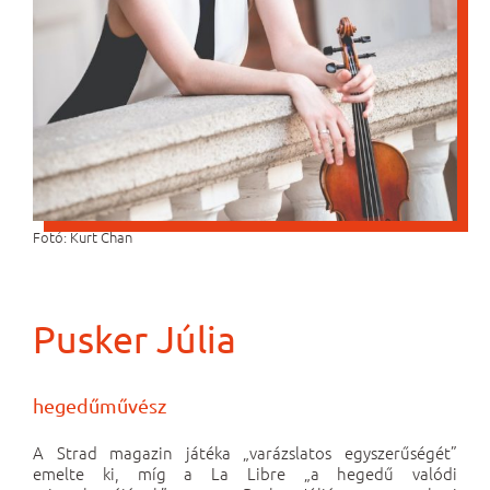
Fotó: Kurt Chan
Pusker Júlia
hegedűművész
A Strad magazin játéka „varázslatos egyszerűségét”
emelte ki, míg a La Libre „a hegedű valódi