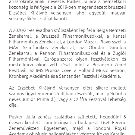
arisztokratájának” nevezte. Pusker Júliára a nemzetközi
közönség is felfigyelt a 2019-ben megrendezett brüsszeli
Erzsébet Királyné Versenyen, ahol egyedüli magyar
versenyzőként 5. díjat kapott.
A 2020/21-es évadban szólistaként lép fel a Belga Nemzeti
Zenekarral, a Brüsszeli Filharmonikusokkal, a Kansai
Filharmonikus Zenekarral, a London Mozart Playersszel, a
MÁV Szimfonikus Zenekarral, az Óbudai Danubia
Zenekarral, a Pannon Filharmonikusokkal és a Zuglói
Filharmóniával. Európa-szerte olyan fesztiválokon és
mesterkurzusokon vett részt, mint a Besançon Zenei
Fesztivál, az IMS Prussia Cove, a Holland Music Session,
Kronberg Akadémia és a Santander Fesztivál Akadémia.
Az Erzsébet Királynő Versenyen elért sikere mellett
számos figyelemreméltó díjban részesült, mint például a
neves Junior Prima díj, vagy a Cziffra Fesztivál Tehetség
díja.
Pusker Júlia zenész családban született, hegedülni 5
évesen kezdett. Tanulmányait a budapesti Liszt Ferenc
Zeneművészeti Egyetemen, majd a londoni Royal
Academy of Music hallgatójaként végezte Kokas Katalin,