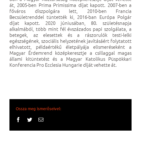
át, 2005-ben Prima Primissima díjat kapott. 2007-ben a
főváros díszpolgára lett, 2010-ben Francia
Becsületrenddel tüntették ki, 2016-ban Európa Polgár
díjat kapott. 2020 júniusában, 80. születésnapja
alkalmából, több mint fél évszázados papi szolgálata, a
betegek, az elesettek és a rászorulók testi-lelki
egészségének, szociális helyzetének javításáért folytatott
elhivatott, példaértékű életpályája elismeréseként a
Magyar Érdemrend középkeresztje a csillaggal magas
állami kitüntetést és a Magyar Katolikus Püspökkari
Konferencia Pro Ecclesia Hungarie díját vehette át.
Ossza meg ismerőseivel:
Facebook
Twitter
Email: