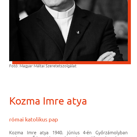
Fotó: Magyar Máltai Szeretetszolgálat
Kozma Imre atya
római katolikus pap
Kozma Imre atya 1940. június 4-én Győrzámolyban