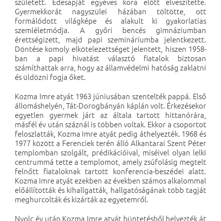
született. Édesapját egyéves kora előtt elveszítette.
Gyermekkorát nagyszülei házában töltötte, ott
formálódott világképe és alakult ki gyakorlatias
szemléletmódja. A győri bencés gimnáziumban
érettségizett, majd papi szemináriumba jelentkezett.
Döntése komoly elkötelezettséget jelentett, hiszen 1958-
ban a papi hivatást választó fiatalok biztosan
számíthattak arra, hogy az államvédelmi hatóság zaklatni
és üldözni fogja őket.
Kozma Imre atyát 1963 júniusában szentelték pappá. Első
állomáshelyén, Tát-Dorogbányán káplán volt. Érkezésekor
egyetlen gyermek járt az általa tartott hittanórára,
másfél év után száznál is többen voltak. Ekkor a csoportot
feloszlatták, Kozma Imre atyát pedig áthelyezték. 1968 és
1977 között a Ferenciek terén álló Alkantarai Szent Péter
templomban szolgált, prédikációival, miséivel olyan lelki
centrummá tette a templomot, amely zsúfolásig megtelt
felnőtt fiataloknak tartott konferencia-beszédei alatt.
Kozma Imre atyát ezekben az években számos alkalommal
előállították és kihallgatták, hallgatóságának több tagját
meghurcolták és kizárták az egyetemről.
Nyolc év után Kozma Imre atyát büntetésből helyezték át