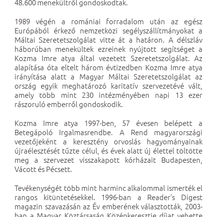
48.600 menekültről gondoskodtak.
1989 végén a romániai forradalom után az egész
Európából érkező nemzetközi segélyszállítmányokat a
Máltai Szeretetszolgálat vitte át a határon. A délszláv
háborúban menekültek ezreinek nyújtott segítséget a
Kozma Imre atya által vezetett Szeretetszolgálat. Az
alapítása óta eltelt három évtizedben Kozma Imre atya
irányítása alatt a Magyar Máltai Szeretetszolgálat az
ország egyik meghatározó karitatív szervezetévé vált,
amely több mint 230 intézményében napi 13 ezer
rászoruló emberről gondoskodik.
Kozma Imre atya 1997-ben, 57 évesen belépett a
Betegápoló Irgalmasrendbe. A Rend magyarországi
vezetőjeként a keresztény orvoslás hagyományainak
újraélesztését tűzte célul, és évek alatt új élettel töltötte
meg a szervezet visszakapott kórházait Budapesten,
Vácott és Pécsett.
Tevékenységét több mint harminc alkalommal ismerték el
rangos kitüntetésekkel. 1996-ban a Reader’s Digest
magazin szavazásán az Év emberének választották, 2003-
ban a Magyar Köztársaság Középkeresztje díjat vehette