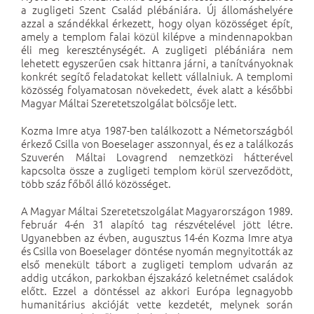
a zugligeti Szent Család plébániára. Új állomáshelyére
azzal a szándékkal érkezett, hogy olyan közösséget épít,
amely a templom falai közül kilépve a mindennapokban
éli meg kereszténységét. A zugligeti plébániára nem
lehetett egyszerűen csak hittanra járni, a tanítványoknak
konkrét segítő feladatokat kellett vállalniuk. A templomi
közösség folyamatosan növekedett, évek alatt a későbbi
Magyar Máltai Szeretetszolgálat bölcsője lett.
Kozma Imre atya 1987-ben találkozott a Németországból
érkező Csilla von Boeselager asszonnyal, és ez a találkozás
Szuverén Máltai Lovagrend nemzetközi hátterével
kapcsolta össze a zugligeti templom körül szerveződött,
több száz főből álló közösséget.
A Magyar Máltai Szeretetszolgálat Magyarországon 1989.
február 4-én 31 alapító tag részvételével jött létre.
Ugyanebben az évben, augusztus 14-én Kozma Imre atya
és Csilla von Boeselager döntése nyomán megnyitották az
első menekült tábort a zugligeti templom udvarán az
addig utcákon, parkokban éjszakázó keletnémet családok
előtt. Ezzel a döntéssel az akkori Európa legnagyobb
humanitárius akcióját vette kezdetét, melynek során