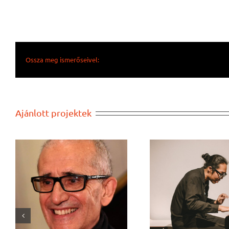
Ossza meg ismerőseivel:
Ajánlott projektek