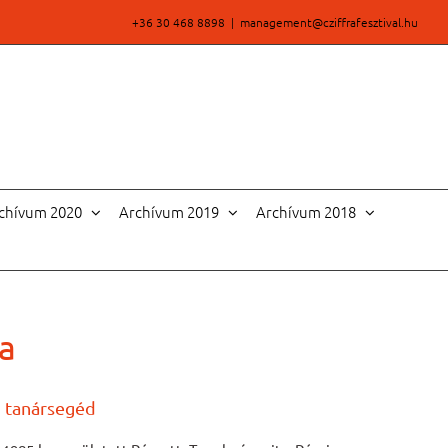
+36 30 468 8898
|
management@cziffrafesztival.hu
chívum 2020
Archívum 2019
Archívum 2018
a
i tanársegéd