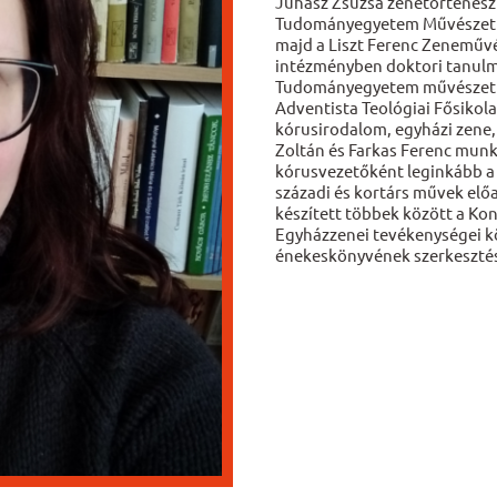
Juhász Zsuzsa zenetörténész 
Tudományegyetem Művészeti k
majd a Liszt Ferenc Zeneműv
intézményben doktori tanulmá
Tudományegyetem művészeti k
Adventista Teológiai Fősikol
kórusirodalom, egyházi zene,
Zoltán és Farkas Ferenc munk
kórusvezetőként leginkább a 
századi és kortárs művek elő
készített többek között a Kon
Egyházzenei tevékenységei kö
énekeskönyvének szerkeszté