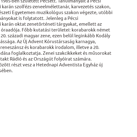
1985-ben született Pécsett. Tanulmányait a Pécsi
arán szolfézs-zeneelmélettanár, karvezetés szakon,
észeti Egyetemen muzikológus szakon végezte, utóbbi
nyokat is folytatott. Jelenleg a Pécsi
arán oktat zenetörténeti tárgyakat, emellett az
a óraadója. Főbb kutatási területei: korabarokk német
 20. századi magyar zene, ezen belül leginkább Kodály
ássága. Az Új Advent Kórustársaság karnagya,
reneszánsz és korabarokk irodalom, illetve a 20.
adása foglalkoztatja. Zenei szakcikkeket és műsorokat
takt Rádió és az Országút folyóirat számára.
zött részt vesz a Hetednapi Adventista Egyház új
sében.