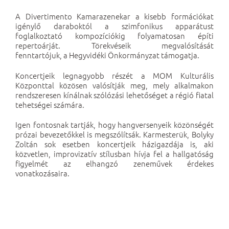
A Divertimento Kamarazenekar a kisebb formációkat
igénylő daraboktól a szimfonikus apparátust
foglalkoztató kompozíciókig folyamatosan építi
repertoárját. Törekvéseik megvalósítását
fenntartójuk, a
Hegyvidéki Önkormányzat
támogatja.
Koncertjeik legnagyobb részét a MOM Kulturális
Központtal közösen valósítják meg, mely alkalmakon
rendszeresen kínálnak szólózási lehetőséget a régió fiatal
tehetségei számára.
Igen fontosnak tartják, hogy hangversenyeik közönségét
prózai bevezetőkkel is megszólítsák. Karmesterük, Bolyky
Zoltán sok esetben koncertjeik házigazdája is, aki
közvetlen, improvizatív stílusban hívja fel a hallgatóság
figyelmét az elhangzó zeneművek érdekes
vonatkozásaira.