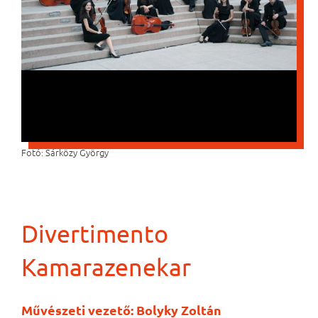
Fotó: Sárközy György
Divertimento
Kamarazenekar
Művészeti vezető:
Bolyky Zoltán