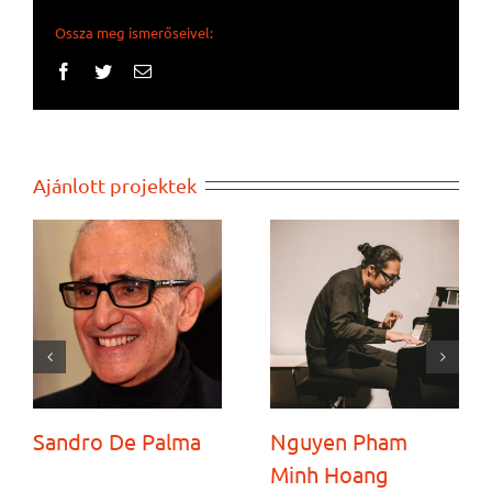
Ossza meg ismerőseivel:
Facebook
Twitter
Email:
Ajánlott projektek
Sandro De Palma
Nguyen Pham
Minh Hoang