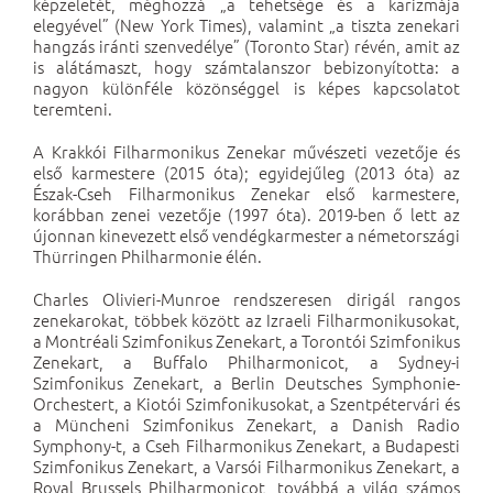
képzeletét, méghozzá „a tehetsége és a karizmája
elegyével” (New York Times), valamint „a tiszta zenekari
hangzás iránti szenvedélye” (Toronto Star) révén, amit az
is alátámaszt, hogy számtalanszor bebizonyította: a
nagyon különféle közönséggel is képes kapcsolatot
teremteni.
A Krakkói Filharmonikus Zenekar művészeti vezetője és
első karmestere (2015 óta); egyidejűleg (2013 óta) az
Észak-Cseh Filharmonikus Zenekar első karmestere,
korábban zenei vezetője (1997 óta). 2019-ben ő lett az
újonnan kinevezett első vendégkarmester a németországi
Thürringen Philharmonie élén.
Charles Olivieri-Munroe rendszeresen dirigál rangos
zenekarokat, többek között az Izraeli Filharmonikusokat,
a Montréali Szimfonikus Zenekart, a Torontói Szimfonikus
Zenekart, a Buffalo Philharmonicot, a Sydney-i
Szimfonikus Zenekart, a Berlin Deutsches Symphonie-
Orchestert, a Kiotói Szimfonikusokat, a Szentpétervári és
a Müncheni Szimfonikus Zenekart, a Danish Radio
Symphony-t, a Cseh Filharmonikus Zenekart, a Budapesti
Szimfonikus Zenekart, a Varsói Filharmonikus Zenekart, a
Royal Brussels Philharmonicot, továbbá a világ számos