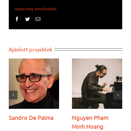
Ossza meg ismerőseivel:
Facebook
Twitter
Email:
Ajánlott projektek
Sandro De Palma
Nguyen Pham
Minh Hoang