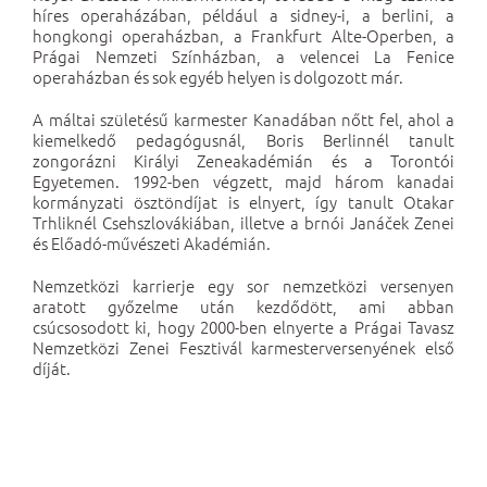
híres operaházában, például a sidney-i, a berlini, a
hongkongi operaházban, a Frankfurt Alte-Operben, a
Prágai Nemzeti Színházban, a velencei La Fenice
operaházban és sok egyéb helyen is dolgozott már.
A máltai születésű karmester Kanadában nőtt fel, ahol a
kiemelkedő pedagógusnál, Boris Berlinnél tanult
zongorázni Királyi Zeneakadémián és a Torontói
Egyetemen. 1992-ben végzett, majd három kanadai
kormányzati ösztöndíjat is elnyert, így tanult Otakar
Trhliknél Csehszlovákiában, illetve a brnói Janáček Zenei
és Előadó-művészeti Akadémián.
Nemzetközi karrierje egy sor nemzetközi versenyen
aratott győzelme után kezdődött, ami abban
csúcsosodott ki, hogy 2000-ben elnyerte a Prágai Tavasz
Nemzetközi Zenei Fesztivál karmesterversenyének első
díját.