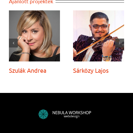
Ajánlott projektek
Szulák Andrea
Sárközy Lajos