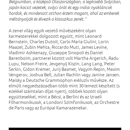
Belgiumban, a középső Olaszországban, a legkisebb Svájcban,
japán kocsit vezetek, svájci órát és egy indiai nyakláncok
hordok, és mindenütt otthon érzem magam, ahol az emberek
méltányolják és élvezik a klasszikus zenét.”
A zenei világ egyik vezető művészeként olyan
karmesterekkel dolgozott együtt, mint Leonard
Bernstein, Charles Dutoit, Carlo Maria Giulini, Lorin
Maazel, Zubin Mehta, Riccardo Muti, James Levine,
Vladimir Ashkenazy, Giuseppe Sinopoli és Daniel
Barenboim, partnerei között volt Martha Argerich, Radu
Lupu, Nelson Freire, Jevgenyij Kiszin, Lang Lang, Peter
Serkin, Gidon Kremer, Jurij Basmet, Vagyim Repin, Maxim
Vengerov, Joshua Bell, Julian Rachlin vagy Janine Jansen.
Maisky a Deutsche Grammophon exkluzív művésze. Az
elmúlt negyedszázadban több mint 30 lemezt készített (s
ezekkel számtalan díjat nyert), többek között olyan
együttesekkel, mint a Bécsi, a Berlini és az Izraeli
Filharmonikusok, a Londoni Szimfonikusok, az Orchestre
de Paris vagy az Európai Kamarazenekar.