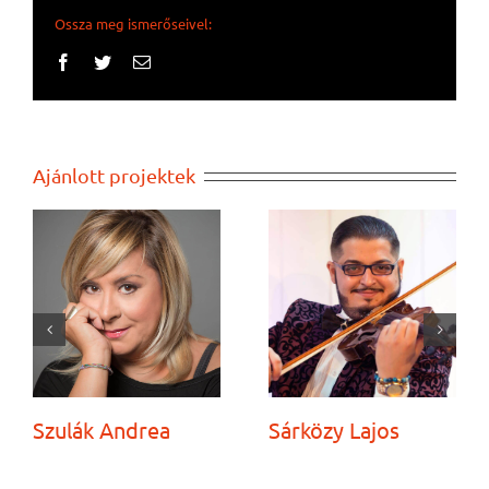
Ossza meg ismerőseivel:
Facebook
Twitter
Email:
Ajánlott projektek
Szulák Andrea
Sárközy Lajos