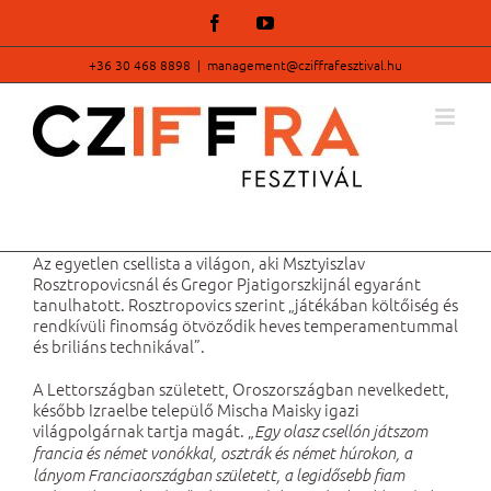
Kihagyás
Facebook
YouTube
+36 30 468 8898
|
management@cziffrafesztival.hu
Az egyetlen csellista a világon, aki Msztyiszlav
Rosztropovicsnál és Gregor Pjatigorszkijnál egyaránt
tanulhatott. Rosztropovics szerint „játékában költőiség és
rendkívüli finomság ötvöződik heves temperamentummal
és briliáns technikával”.
A Lettországban született, Oroszországban nevelkedett,
később Izraelbe települő Mischa Maisky igazi
világpolgárnak tartja magát. „
Egy olasz csellón játszom
francia és német vonókkal, osztrák és német húrokon, a
lányom Franciaországban született, a legidősebb fiam