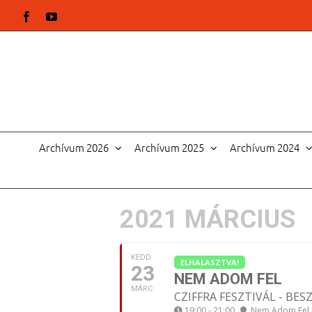
Kihagyás
Facebook
YouTube
Archívum 2026
Archívum 2025
Archívum 2024
2021 MÁRCIUS
KEDD
ELHALASZTVA!
23
NEM ADOM FEL
MÁRC
CZIFFRA FESZTIVÁL - B
19:00 - 21:00
Nem Adom Fel 