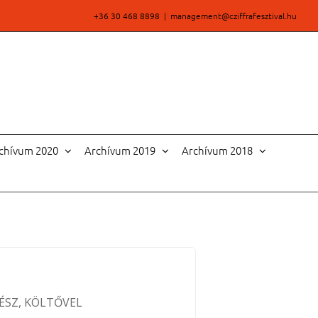
+36 30 468 8898
|
management@cziffrafesztival.hu
chívum 2020
Archívum 2019
Archívum 2018
ÉSZ, KÖLTŐVEL