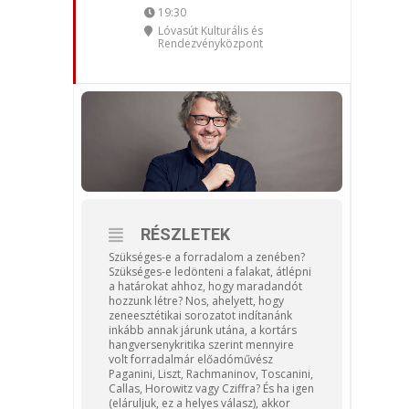
19:30
Lóvasút Kulturális és
Rendezvényközpont
RÉSZLETEK
Szükséges-e a forradalom a zenében?
Szükséges-e ledönteni a falakat, átlépni
a határokat ahhoz, hogy maradandót
hozzunk létre? Nos, ahelyett, hogy
zeneesztétikai sorozatot indítanánk
inkább annak járunk utána, a kortárs
hangversenykritika szerint mennyire
volt forradalmár előadóművész
Paganini, Liszt, Rachmaninov, Toscanini,
Callas, Horowitz vagy Cziffra? És ha igen
(eláruljuk, ez a helyes válasz), akkor