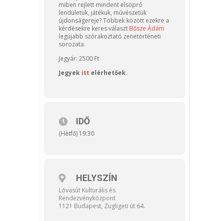
miben rejlett mindent elsöprő
lendületük, játékuk, művészetük
újdonságereje? Többek között ezekre a
kérdésekre keres választ
Bősze Ádám
legújabb szórakoztató zenetörténeti
sorozata.
Jegyár: 2500 Ft
Jegyek
itt
elérhetőek.
IDŐ
(Hétfő) 19:30
HELYSZÍN
Lóvasút Kulturális és
Rendezvényközpont
1121 Budapest, Zugligeti út 64.