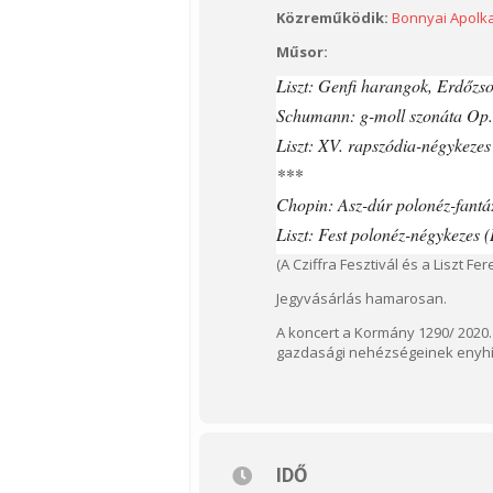
Közreműködik:
Bonnyai Apolk
Műsor:
Liszt: Genfi harangok, Erdőzs
Schumann: g-moll szonáta Op.
Liszt: XV. rapszódia-négykeze
***
Chopin: Asz-dúr polonéz-fantázi
Liszt: Fest polonéz-négykezes 
(A Cziffra Fesztivál és a Liszt F
Jegyvásárlás hamarosan.
A koncert a Kormány 1290/ 2020. 
gazdasági nehézségeinek enyhít
IDŐ