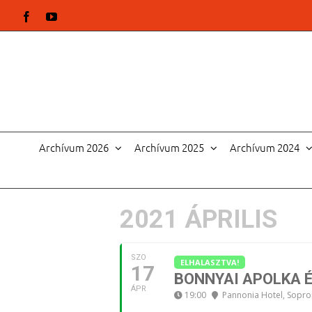
Kihagyás
Facebook
YouTube
Archívum 2026
Archívum 2025
Archívum 2024
2021 ÁPRILIS
SZO
ELHALASZTVA!
17
BONNYAI APOLKA É
ÁPR
19:00
Pannonia Hotel, Sopro