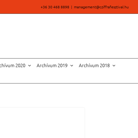
+36 30 468 8898
|
management@cziffrafesztival.hu
chívum 2020
Archívum 2019
Archívum 2018