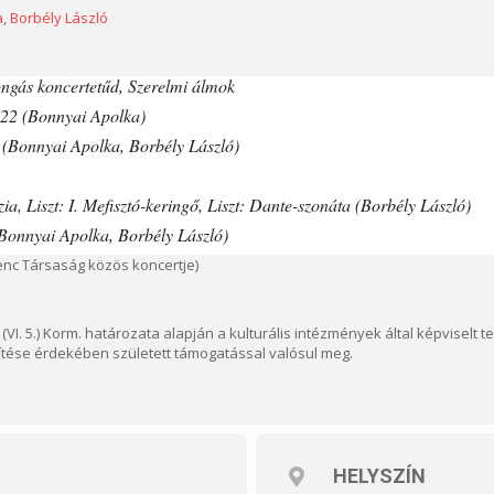
a
,
Borbély László
ongás koncertetűd, Szerelmi álmok
22 (Bonnyai Apolka)
s (Bonnyai Apolka, Borbély László)
a, Liszt: I. Mefisztó-keringő, Liszt: Dante-szonáta (Borbély László)
(Bonnyai Apolka, Borbély László)
erenc Társaság közös koncertje)
(VI. 5.) Korm. határozata alapján a kulturális intézmények által képviselt 
ése érdekében született támogatással valósul meg.
HELYSZÍN