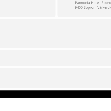
Pannonia Hotel, Sopr
9400 Sopron, Várkerüle