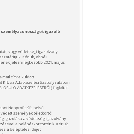
s személyazonosságot igazoló
att, vagy védettségi igazolvány
zatérítjük. Kérjük, ebbéli
enek jelezni legkésőbb 2021. május
-mail címre küldött
t Kft. az Adatkezelési Szabályzatában
LÓSULÓ ADATKEZELÉSÉRŐL) foglaltak
ont Nonprofit Kft. belső
védett személyek (életkortól
ség igazolása a védettségi igazolvány
zésével a belépéskor történik. Kérjük
zés a beléptetés idejét