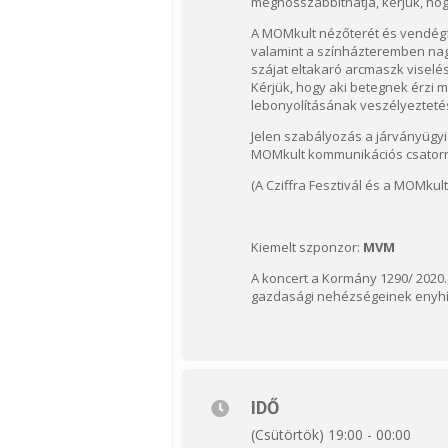
meghosszabbíthatja, kérjük, hog
A MOMkult nézőterét és vendégfo
valamint a színházteremben nagy
szájat eltakaró arcmaszk viselé
Kérjük, hogy aki betegnek érzi 
lebonyolításának veszélyezteté
Jelen szabályozás a járványügyi
MOMkult kommunikációs csatorn
(A Cziffra Fesztivál és a MOMku
Kiemelt szponzor:
MVM
A koncert a Kormány 1290/ 2020. 
gazdasági nehézségeinek enyhít
IDŐ
(Csütörtök) 19:00 - 00:00