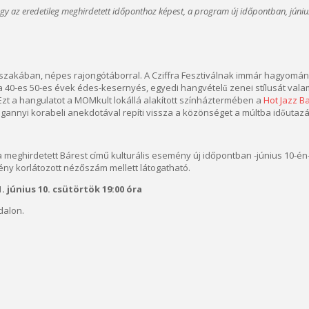
ogy az eredetileg meghirdetett időponthoz képest, a program új időpontban, júni
éjszakában, népes rajongótáborral. A Cziffra Fesztiválnak immár hagyoma
a 40-es 50-es évek édes-kesernyés, egyedi hangvételű zenei stílusát valamin
Ezt a hangulatot a MOMkult lokállá alakított színháztermében a
Hot Jazz B
gannyi korabeli anekdotával repíti vissza a közönséget a múltba időutaza
ára meghirdetett Bárest című kulturális esemény új időpontban -június 10-
y korlátozott nézőszám mellett látogatható.
. június 10. csütörtök 19:00 óra
dalon.