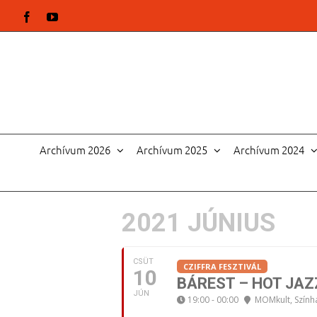
Kihagyás
Facebook
YouTube
Archívum 2026
Archívum 2025
Archívum 2024
2021 JÚNIUS
CSÜT
CZIFFRA FESZTIVÁL
10
BÁREST – HOT JAZ
JÚN
19:00 - 00:00
MOMkult, Szính