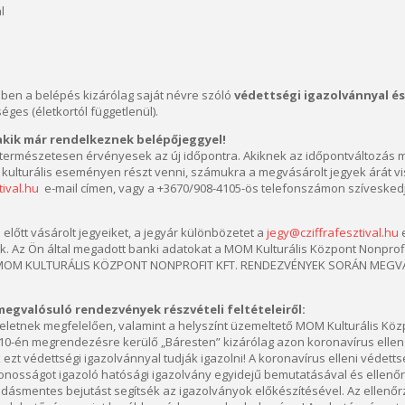
l
ben a belépés kizárólag saját névre szóló
védettségi igazolvánnyal é
éges (életkortól függetlenül).
akik már rendelkeznek belépőjeggyel!
ermészetesen érvényesek az új időpontra. Akiknek az időpontváltozás mi
ulturális eseményen részt venni, számukra a megvásárolt jegyek árát viss
tival.hu
e-mail címen, vagy a +3670/908-4105-ös telefonszámon szíveskedj
 előtt vásárolt jegyeiket, a jegyár különbözetet a
jegy@cziffrafesztival.hu
e
. Az Ön által megadott banki adatokat a MOM Kulturális Központ Nonprofi
 MOM KULTURÁLIS KÖZPONT NONPROFIT KFT. RENDEZVÉNYEK SORÁN MEGVA
gvalósuló rendezvények részvételi feltételeiről:
deletnek megfelelően, valamint a helyszínt üzemeltető MOM Kulturális Közp
.10-én megrendezésre kerülő „Báresten” kizárólag azon koronavírus ellen 
k ezt védettségi igazolvánnyal tudják igazolni! A koronavírus elleni védett
zonosságot igazoló hatósági igazolvány egyidejű bemutatásával és ellenőr
lódásmentes bejutást segítsék az igazolványok előkészítésével. Az ellenőr