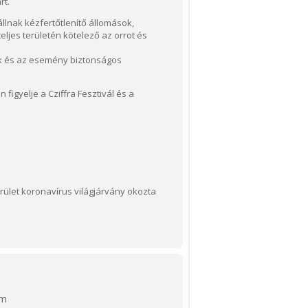
rt.
llnak kézfertőtlenítő állomások,
ljes területén kötelező az orrot és
ek és az esemény biztonságos
igyelje a Cziffra Fesztivál és a
terület koronavírus világjárvány okozta
em