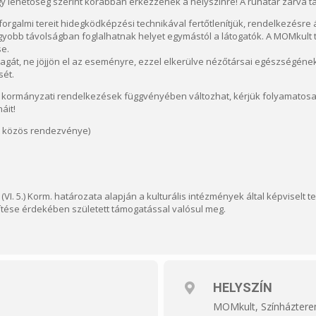
y lehetőség szerint korábban érkezzenek a helyszínre! A ruhatár zárva ta
rgalmi tereit hidegködképzési technikával fertőtlenítjük, rendelkezésre á
obb távolságban foglalhatnak helyet egymástól a látogatók. A MOMkult te
se.
magát, ne jöjjön el az eseményre, ezzel elkerülve nézőtársai egészségén
sét.
 kormányzati rendelkezések függvényében változhat, kérjük folyamatosan f
áit!
lt közös rendezvénye)
(VI. 5.) Korm. határozata alapján a kulturális intézmények által képviselt 
ése érdekében született támogatással valósul meg.
HELYSZÍN
MOMkult, Színházter