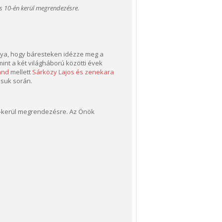
us 10-én kerül megrendezésre.
́nya, hogy báresteken idézze meg a
t a két világháború közötti évek
and
mellett
Sárközy Lajos és zenekara
́suk során.
én-kerül megrendezésre. Az Önök