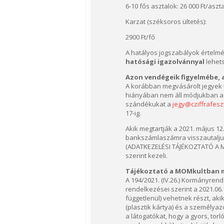
6-10 fős asztalok: 26 000 Ft/aszta
Karzat (széksoros ültetés):
2900 Ft/fő
A hatályos jogszabályok értelmé
hatósági igazolvánnyal
lehets
Azon vendégeik figyelmébe, 
A korábban megvásárolt jegyek t
hiányában nem áll módjukban a k
szándékukat a
jegy@cziffrafesz
17-ig.
Akik megtartják a 2021. május 12.
bankszámlaszámra visszautaljuk
(ADATKEZELÉSI TÁJÉKOZTATÓ A
szerint kezeli.
Tájékoztató a MOMkultban me
A 194/2021. (IV.26.) Kormányren
rendelkezései szerint a 2021.06
függetlenül) vehetnek részt, aki
(plasztik kártya) és a személya
a látogatókat, hogy a gyors, tor