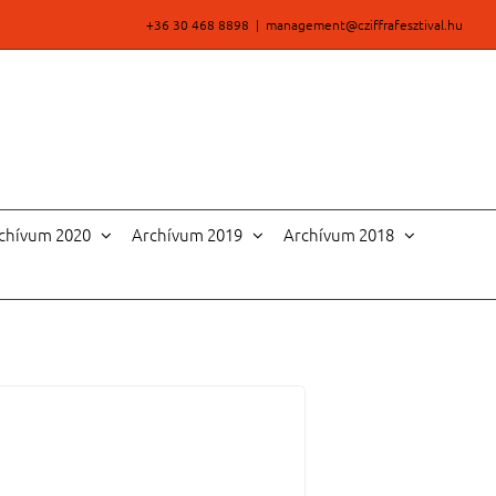
+36 30 468 8898
|
management@cziffrafesztival.hu
chívum 2020
Archívum 2019
Archívum 2018