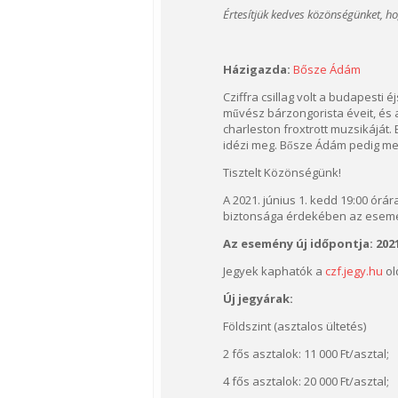
Értesítjük kedves közönségünket, h
Házigazda:
Bősze Ádám
Cziffra csillag volt a budapesti 
művész bárzongorista éveit, és 
charleston froxtrott muzsikáját. 
idézi meg. Bősze Ádám pedig me
Tisztelt Közönségünk!
A 2021. június 1. kedd 19:00 ór
biztonsága érdekében az esemén
Az esemény új időpontja: 2021
Jegyek kaphatók a
czf.jegy.hu
ol
Új jegyárak:
Földszint (asztalos ültetés)
2 fős asztalok: 11 000 Ft/asztal;
4 fős asztalok: 20 000 Ft/asztal;