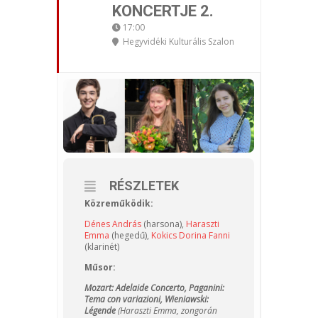
KONCERTJE 2.
17:00
Hegyvidéki Kulturális Szalon
RÉSZLETEK
Közreműködik:
Dénes András
(harsona),
Haraszti
Emma
(hegedű),
Kokics Dorina Fanni
(klarinét)
Műsor:
Mozart: Adelaide Concerto, Paganini:
Tema con variazioni,
Wieniawski:
Légende
(Haraszti Emma, zongorán