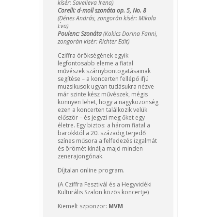
kísér: Savelieva Irena)
C
orelli: d-moll szonáta op. 5, No. 8
(Dénes András, zongorán kísér: Mikola
Éva)
Poulenc: Szonáta
(Kokics Dorina Fanni,
zongorán kísér: Richter Edit)
Cziffra örökségének egyik
legfontosabb eleme a fiatal
művészek szárnybontogatásainak
segítése – a koncerten fellépő ifjú
muzsikusok ugyan tudásukra nézve
már szinte kész művészek, mégis
könnyen lehet, hogy a nagyközönség
ezen a koncerten találkozik velük
először – és jegyzi meg őket egy
életre. Egy biztos: a három fiatal a
barokktól a 20. századig terjedő
színes műsora a felfedezés izgalmát
és örömét kínálja majd minden
zenerajongónak.
Díjtalan online program.
(A Cziffra Fesztivál és a Hegyvidéki
Kulturális Szalon közös koncertje)
Kiemelt szponzor:
MVM