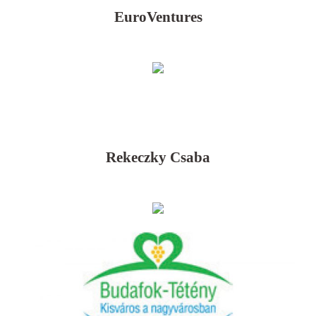
EuroVentures
Rekeczky Csaba