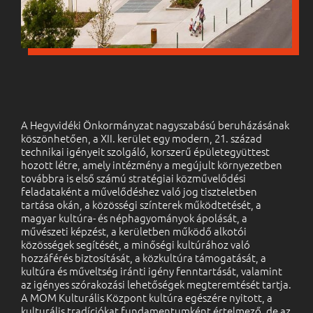
A Hegyvidéki Önkormányzat nagyszabású beruházásának
köszönhetően, a XII. kerület egy modern, 21. század
technikai igényeit szolgáló, korszerű épületegyüttest
hozott létre, amely intézmény a megújult környezetben
továbbra is első számú stratégiai közművelődési
feladataként a művelődéshez való jog tiszteletben
tartása okán, a közösségi színterek működtetését, a
magyar kultúra- és néphagyományok ápolását, a
művészeti képzést, a kerületben működő alkotói
közösségek segítését, a minőségi kultúrához való
hozzáférés biztosítását, a közkultúra támogatását, a
kultúra és műveltség iránti igény fenntartását, valamint
az igényes szórakozási lehetőségek megteremtését tartja.
A MOM Kulturális Központ kultúra egészére nyitott, a
kulturális tradíciókat fundamentumként értelmező, de az