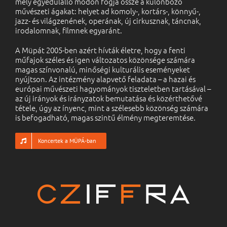
mely egyedülálló módon fogja össze a különböző
művészeti ágakat: helyet ad komoly-, kortárs-, könnyű-,
jazz- és világzenének, operának, új cirkusznak, táncnak,
irodalomnak, filmnek egyaránt.
A Müpát 2005-ben azért hívták életre, hogy a fenti
műfajok széles és igen változatos közönsége számára
magas színvonalú, minőségi kulturális eseményeket
nyújtson. Az intézmény alapvető feladata – a hazai és
európai művészeti hagyományok tiszteletben tartásával –
az új irányok és irányzatok bemutatása és közérthetővé
tétele, úgy az ínyenc, mint a szélesebb közönség számára
is befogadható, magas szintű élmény megteremtése.
Koncertek a MÜPÁ-ban