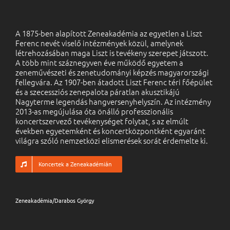
A 1875-ben alapított Zeneakadémia az egyetlen a Liszt
Ferenc nevét viselő intézmények közül, amelynek
létrehozásában maga Liszt is tevékeny szerepet játszott.
A több mint száznegyven éve működő egyetem a
zeneművészeti és zenetudományi képzés magyarországi
fellegvára. Az 1907-ben átadott Liszt Ferenc téri főépület
és a szecessziós zenepalota páratlan akusztikájú
Nagyterme legendás hangversenyhelyszín. Az intézmény
2013-as megújulása óta önálló professzionális
koncertszervező tevékenységet folytat, s az elmúlt
években egyetemként és koncertközpontként egyaránt
világra szóló nemzetközi elismerések sorát érdemelte ki.
Koncertek a Zeneakadémián
Zeneakadémia/Darabos György