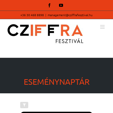
Kihagyás
Facebook
YouTube
+36 30 468 8898
|
management@cziffrafesztival.hu
ESEMÉNYNAPTÁR