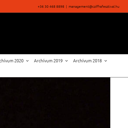
+36 30 468 8898
|
management@cziffrafesztival.hu
chívum 2020
Archívum 2019
Archívum 2018