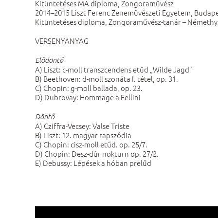
Kitüntetéses MA diploma, Zongoraművész
2014–2015 Liszt Ferenc Zeneművészeti Egyetem, Budap
Kitüntetéses diploma, Zongoraművész-tanár – Némethy 
VERSENYANYAG
Elődöntő
A) Liszt: c-moll transzcendens etűd „Wilde Jagd”
B) Beethoven: d-moll szonáta I. tétel, op. 31.
C) Chopin: g-moll ballada, op. 23.
D) Dubrovay: Hommage a Fellini
Döntő
A) Cziffra-Vecsey: Valse Triste
B) Liszt: 12. magyar rapszódia
C) Chopin: cisz-moll etűd. op. 25/7.
D) Chopin: Desz-dúr noktürn op. 27/2.
E) Debussy: Lépések a hóban prelűd