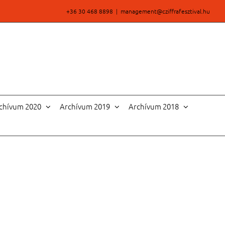
+36 30 468 8898
|
management@cziffrafesztival.hu
chívum 2020
Archívum 2019
Archívum 2018