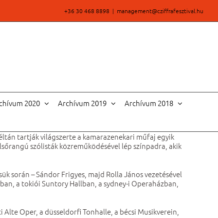
+36 30 468 8898
|
management@cziffrafesztival.hu
chívum 2020
Archívum 2019
Archívum 2018
éltán tartják világszerte a kamarazenekari műfaj egyik
 elsőrangú szólisták közreműködésével lép színpadra, akik
ük során – Sándor Frigyes, majd Rolla János vezetésével
lban, a tokiói Suntory Hallban, a sydney-i Operaházban,
Alte Oper, a düsseldorfi Tonhalle, a bécsi Musikverein,