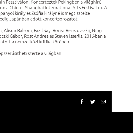
in Fesztiválon. Koncerteztek Pekingben a világhírű
: a China – Shanghai International Arts Festival-ra. A
yol király és Zsófia királyné is megtisztelte
 pedig Japánban adott koncertsorozatot.
Alison Balsom, Fazil Say, Borisz Berezovszkij, Ning
czki Gábor, Rost Andrea és Steven Isserlis. 2016-ban a
ott a nemzetközi kritika körében.
szerűsítheti szerte a világban.
Facebook
Twitter
Email: