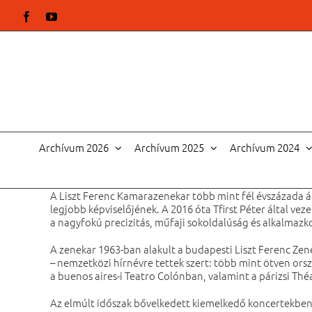
Kihagyás
Facebook
YouTube
Archívum 2026
Archívum 2025
Archívum 2024
A Liszt Ferenc Kamarazenekar több mint fél évszázada áll
legjobb képviselőjének. A 2016 óta Tfirst Péter által ve
a nagyfokú precizitás, műfaji sokoldalúság és alkalmaz
A zenekar 1963-ban alakult a budapesti Liszt Ferenc Ze
– nemzetközi hírnévre tettek szert: több mint ötven orsz
a buenos aires-i Teatro Colónban, valamint a párizsi Théa
Az elmúlt időszak bővelkedett kiemelkedő koncertekben: 