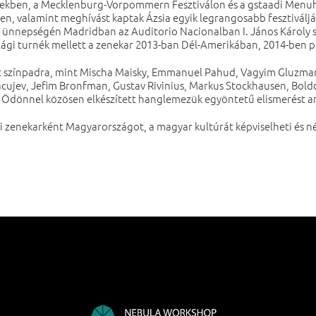
termekben, a Mecklenburg-Vorpommern Fesztiválon és a gstaadi Menuh
, valamint meghívást kaptak Ázsia egyik legrangosabb fesztiváljára
 ünnepségén Madridban az Auditorio Nacionalban I. János Károly span
rszági turnék mellett a zenekar 2013-ban Dél-Amerikában, 2014-ben
tt színpadra, mint Mischa Maisky, Emmanuel Pahud, Vagyim Gluzman, 
Macujev, Jefim Bronfman, Gustav Rivinius, Markus Stockhausen, Boldo
nnel közösen elkészített hanglemezük egyöntetű elismerést arat
 zenekarként Magyarországot, a magyar kultúrát képviselheti és nép