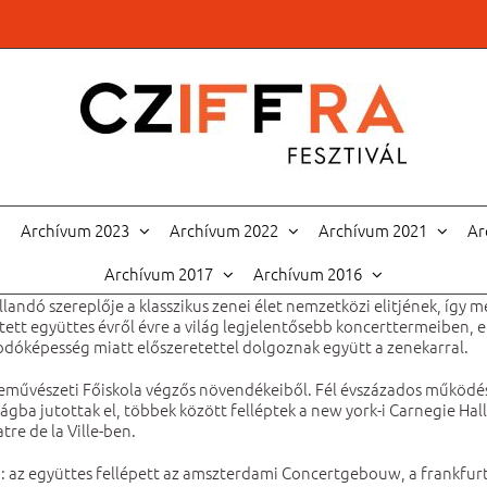
Archívum 2023
Archívum 2022
Archívum 2021
Ar
Archívum 2017
Archívum 2016
andó szereplője a klasszikus zenei élet nemzetközi elitjének, így m
zetett együttes évről évre a világ legjelentősebb koncerttermeiben,
kodóképesség miatt előszeretettel dolgoznak együtt a zenekarral.
neművészeti Főiskola végzős növendékeiből. Fél évszázados működés
ágba jutottak el, többek között felléptek a new york-i Carnegie Hal
tre de la Ville-ben.
az együttes fellépett az amszterdami Concertgebouw, a frankfurti 