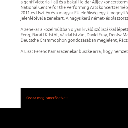
a genfi Victoria Hall és a bakui Hejdar Alijev koncert
National Centre for the Performing Arts koncerttermében
2011-es Liszt-év és a magyar EU-elnökség egyik megnyitó
jelenlétével a zenekart. A nagysikerű német- és olaszo
A zenekar a közelmúltban olyan kiváló szólistákkal lépe
Feng, Baráti Kristóf, Várdai István, David Fray, Denisz 
Deutsche Grammophon gondozásában megjelent, Rácz Ödö
A Liszt Ferenc Kamarazenekar büszke arra, hogy nemzeti
Ossza meg ismerőseivel: