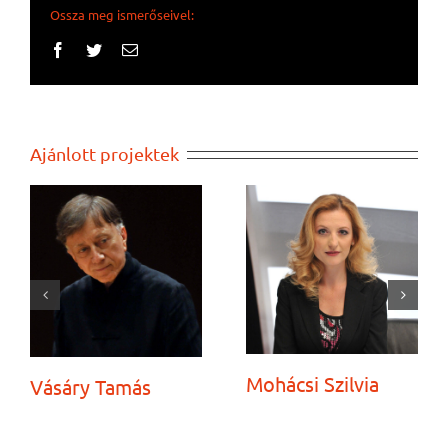
Ossza meg ismerőseivel:
Facebook
Twitter
Email:
Ajánlott projektek
Mohácsi Szilvia
Vásáry Tamás