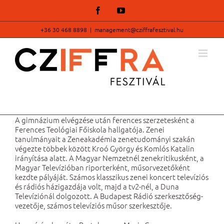
Kihagyás
Facebook
YouTube
+36 30 468 8898
|
management@cziffrafesztival.hu
A gimnázium elvégzése után ferences szerzetesként a
Ferences Teológiai Főiskola hallgatója. Zenei
tanulmányait a Zeneakadémia zenetudományi szakán
végezte többek között Kroó György és Komlós Katalin
irányítása alatt. A Magyar Nemzetnél zenekritikusként, a
Magyar Televízióban riporterként, műsorvezetőként
kezdte pályáját. Számos klasszikus zenei koncert televíziós
és rádiós házigazdája volt, majd a tv2-nél, a Duna
Televíziónál dolgozott. A Budapest Rádió szerkesztőség-
vezetője, számos televíziós műsor szerkesztője.