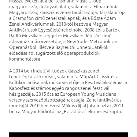
Hosszú éveken át a Bertelsmann Music Group
magyarországi leányvállalata, valamint a Filharmónia
Magyarország klasszikus zenei tanácsadója. Társalapítója
a Gramofon című zenei szaklapnak, és a Bősze Ádám
Zenei Antikváriumnak. 2010-től kezdve a Magyar
Antikváriusok Egyesületének elnöke. 2008-tól a Bartók
Rádió Muzsikáló reggel és Muzsikáló délután című
adásainak műsorvezetője, a New York-i Metropolitan
Operaházból, illetve a Bayreuthi Ünnepi Játékok
előadásairól sugárzott élő operaprodukciók
kommentátora.
A 2014-ben indult Virtuózok klasszikus zenei
tehetségkutató műsor, valamint a MüpArt Classic és a
Kultikon adásainak műsorvezetője, a Fesztiválakadémia, a
Kaposfest és számos egyéb rangos zenei fesztivál
házigazdája. 2015 óta az European Young Musicians
verseny szervezőbizottságának tagja. Zenei antikváriusi
munkáját 2010-ben Ezüst Mókus-díjjal jutalmazták, 2011-
ben a Magyar Rádiótól az „Év rádiósa” elismerést kapta.