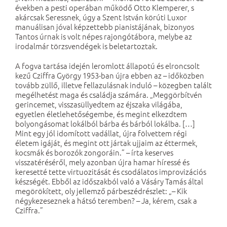
években a pesti operában működő Otto Klemperer, s
akárcsak Seressnek, úgy a Szent István körúti Luxor
manuálisan jóval képzettebb pianistájának, bizonyos
Tantos úrnak is volt népes rajongótábora, melybe az
irodalmár törzsvendégek is beletartoztak.
A fogva tartása idején leromlott állapotú és elroncsolt
kezű Cziffra György 1953-ban újra ebben az – időközben
tovább züllő, illetve fellazulásnak induló – közegben talált
megélhetést maga és családja számára. „Meggörbítvén
gerincemet, visszasüllyedtem az éjszaka világába,
egyetlen életlehetőségembe, és megint elkezdtem
bolyongásomat lokálból bárba és bárból lokálba. […]
Mint egy jól idomított vadállat, újra fölvettem régi
életem igáját, és megint ott jártak ujjaim az éttermek,
kocsmák és borozók zongoráin.” – írta keserves
visszatéréséről, mely azonban újra hamar híressé és
keresetté tette virtuozitását és csodálatos improvizációs
készségét. Ebből az időszakból való a Vásáry Tamás által
megörökített, oly jellemző párbeszédrészlet: „– Kik
négykezeseznek a hátsó teremben? – Ja, kérem, csak a
Cziffra.”