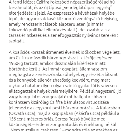
A fenti idézet Cziffra fokozódó népszerűségéről ad hű
beszámolót, és az új típusú „vendéglátóipari egység”
elterjedését is jelzi. Az eszpresszó a kávéházak helyébe
lépő, de ugyancsak kávé-központú vendégváró helyiség,
amely rendszerint kisebb alapterületen (s immár
fokozódó politikai ellenőrzés alatt), de továbbra is a
társas érintkezés és a zenefogyasztás nyilvános tereként
szolgált.
A koalíciós korszak átmeneti éveinek időközben vége lett,
ám Cziffra második bárzongorászati kitérője egészen
1950-ig tartott, amikor disszidálási kísérlete miatt
börtönbe került. Az immár egypárti államhatalom
meghagyta a zenés szórakozóhelyek egy részét a látszat
és a könnyebb ellenőrizhetőség kedvéért, meg mert
olykor a hatalom ilyen-olyan szintű gyakorlói is szívesen
ellátogattak e helyek valamelyikére. Például nagyszerű, jó
vagy hangulatos zongorajátékot hallgatni: hiszen
korántsem kizárólag Cziffra bámulatos virtuozitása
jellemezte az egykorú pesti bárzongorázást. A Kulacsban
(Osváth utca), majd a Kispipában (Akácfa utca) például a
156 centiméteres óriás, Seress Rezső bűvölte meg
közönségét – érdemi zongoratudás és énekhang nélkül.
„Nem muzsikus, csak zseni” – mondta róla az ezekben az