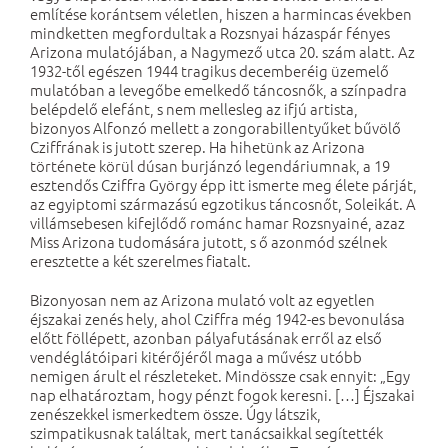
említése korántsem véletlen, hiszen a harmincas években
mindketten megfordultak a Rozsnyai házaspár fényes
Arizona mulatójában, a Nagymező utca 20. szám alatt. Az
1932-től egészen 1944 tragikus decemberéig üzemelő
mulatóban a levegőbe emelkedő táncosnők, a színpadra
belépdelő elefánt, s nem mellesleg az ifjú artista,
bizonyos Alfonzó mellett a zongorabillentyűket bűvölő
Cziffrának is jutott szerep. Ha hihetünk az Arizona
története körül dúsan burjánzó legendáriumnak, a 19
esztendős Cziffra György épp itt ismerte meg élete párját,
az egyiptomi származású egzotikus táncosnőt, Soleikát. A
villámsebesen kifejlődő románc hamar Rozsnyainé, azaz
Miss Arizona tudomására jutott, s ő azonmód szélnek
eresztette a két szerelmes fiatalt.
Bizonyosan nem az Arizona mulató volt az egyetlen
éjszakai zenés hely, ahol Cziffra még 1942-es bevonulása
előtt föllépett, azonban pályafutásának erről az első
vendéglátóipari kitérőjéről maga a művész utóbb
nemigen árult el részleteket. Mindössze csak ennyit: „Egy
nap elhatároztam, hogy pénzt fogok keresni. […] Éjszakai
zenészekkel ismerkedtem össze. Úgy látszik,
szimpatikusnak találtak, mert tanácsaikkal segítették