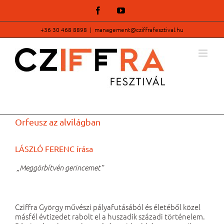
Kihagyás
Facebook
YouTube
+36 30 468 8898
|
management@cziffrafesztival.hu
Orfeusz az alvilágban
LÁSZLÓ FERENC írása
„Meggörbítvén gerincemet”
Cziffra György művészi pályafutásából és életéből közel
másfél évtizedet rabolt el a huszadik századi történelem.