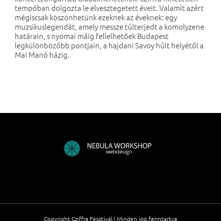
tempóban dolgozta le elvesztegetett éveit. Valamit azért
mégiscsak köszönhetünk ezeknek az éveknek: egy
muzsikuslegendát, amely messze túlterjedt a komolyzene
határain, s nyomai máig fellelhetőek Budapest
legkülönbözőbb pontjain, a hajdani Savoy hűlt helyétől a
Mai Manó házig.
Copyright Cziffra Fesztivál | Minden jog fenntartva