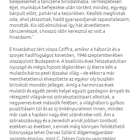
belépésemet a tánczene birodalmába. Természetesen
éjjel, munkájuk befejezése után történt mindez, egy-egy
bárpult előtt, pohárral a kezünkben. Később meghívtak
oda, ahol játszottak, hadd gyarapodjanak tapasztalataim,
mondták. Kis idő elmúltával így hát átvedlettem
tánczenésszé, s hosszú időn keresztül ez volt a
hivatásom.”
E hivatáshoz tért vissza Cziffra, amikor a háborút és a
szovjet hadifogságot követően, 1946 szeptemberében
visszajutott Budapestre. A koalíciós évek felszabadultan
nyüzsgő és mégis fojtott légkörében új életre kélt a
mulatós-báros pesti éjszakai világ – de ekkorra már
menthetetlenül elveszítette az egykor oly büszkén
birtokolt mondén jelleget. Amíg a harmincas évek
mulatói és egyéb zenés helyei együtt gazdagon árnyalt és
rétegzett világvárosi szórakoztatóipart alkottak, a
negyvenes évek második felében, a világháború gyilkos
pusztításain túl és az új önkényuralmon innen, mindez
már csak a hajdani nagy élet utánérzése volt. Ám a
szórakozásvágy és a zenedüh annál jobban tombolt
ezekben az években, s ennek máig könnyen felidézhető
bizonysága lehet Darvas Szilárd
Slágermagyarázat-
a éppúgy, mint G. Dénes György vagy Halász
sorozat