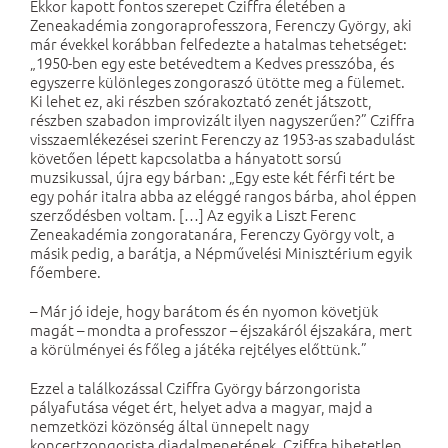
Ekkor kapott fontos szerepet Cziffra életében a
Zeneakadémia zongoraprofesszora, Ferenczy György, aki
már évekkel korábban felfedezte a hatalmas tehetséget:
„1950-ben egy este betévedtem a Kedves presszóba, és
egyszerre különleges zongoraszó ütötte meg a fülemet.
Ki lehet ez, aki részben szórakoztató zenét játszott,
részben szabadon improvizált ilyen nagyszerűen?” Cziffra
visszaemlékezései szerint Ferenczy az 1953-as szabadulást
követően lépett kapcsolatba a hányatott sorsú
muzsikussal, újra egy bárban: „Egy este két férfi tért be
egy pohár italra abba az eléggé rangos bárba, ahol éppen
szerződésben voltam. […] Az egyik a Liszt Ferenc
Zeneakadémia zongoratanára, Ferenczy György volt, a
másik pedig, a barátja, a Népművelési Minisztérium egyik
főembere.
– Már jó ideje, hogy barátom és én nyomon követjük
magát – mondta a professzor – éjszakáról éjszakára, mert
a körülményei és főleg a játéka rejtélyes előttünk.”
Ezzel a találkozással Cziffra György bárzongorista
pályafutása véget ért, helyet adva a magyar, majd a
nemzetközi közönség által ünnepelt nagy
koncertzongorista diadalmenetének. Cziffra hihetetlen