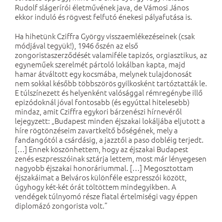
Rudolf slágerírói életművének java, de Vámosi János
ekkor induló és rögvest felfutó énekesi pályafutása is.
Ha hihetünk Cziffra György visszaemlékezéseinek (csak
módjával tegyük!), 1946 őszén az első
zongoristaszerződését valamiféle tapizós, orgiasztikus, az
egyneműek szerelmét pártoló lokálban kapta, majd
hamar átváltott egy kocsmába, melynek tulajdonosát
nem sokkal később többszörös gyilkosként tartóztatták le.
E túlszínezett és helyenként valósággal rémregénybe illő
epizódoknál jóval fontosabb (és egyúttal hitelesebb)
mindaz, amit Cziffra egykori bárzenészi hírnevéről
lejegyzett: „Budapest minden éjszakai lokáljába eljutott a
híre rögtönzéseim zavartkeltő bőségének, mely a
fandangótól a csárdásig, a jazztől a paso dobléig terjedt.
[…] Ennek köszönhettem, hogy az éjszakai Budapest
zenés eszpresszóinak sztárja lettem, most már lényegesen
nagyobb éjszakai honoráriummal. […] Megosztottam
éjszakáimat a Belváros különféle eszpresszói között,
úgyhogy két-két órát töltöttem mindegyikben. A
vendégek túlnyomó része fiatal értelmiségi vagy éppen
diplomázó zongorista volt.”