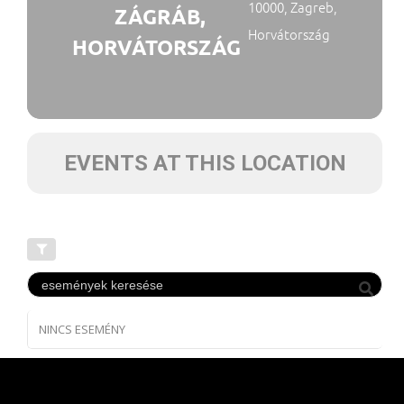
10000, Zagreb,
ZÁGRÁB,
Horvátország
HORVÁTORSZÁG
EVENTS AT THIS LOCATION
NINCS ESEMÉNY