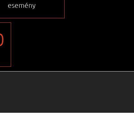
esemény
0