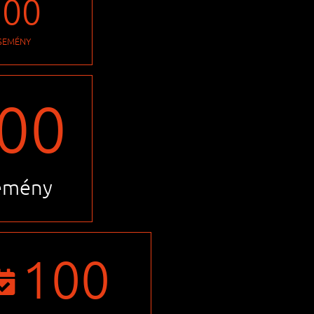
100
SEMÉNY
00
emény
100