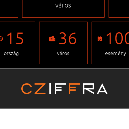
város
15
36
10
ország
város
esemény