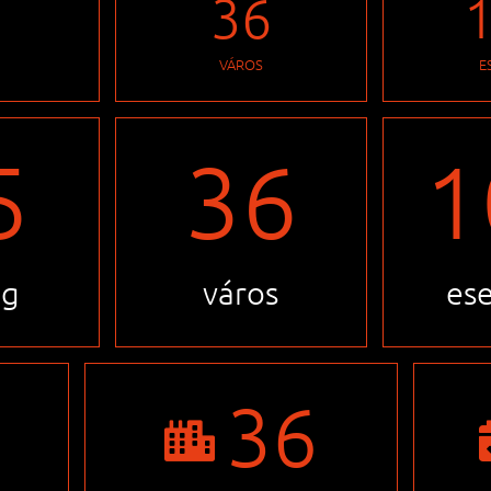
5
36
VÁROS
E
5
36
1
ág
város
es
36