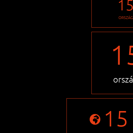
1
ORSZÁG
1
orsz
15