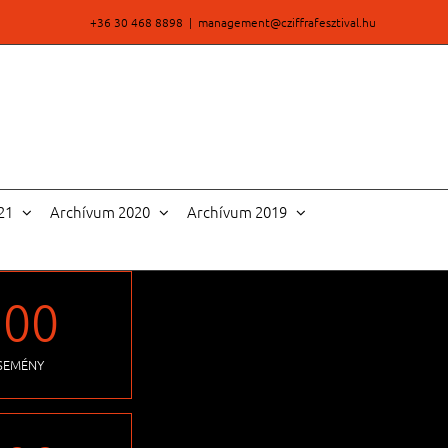
+36 30 468 8898
|
management@cziffrafesztival.hu
21
Archívum 2020
Archívum 2019
100
SEMÉNY