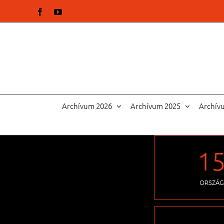
Kihagyás
Facebook
YouTube
Archívum 2026
Archívum 2025
Archív
1
ORSZÁG