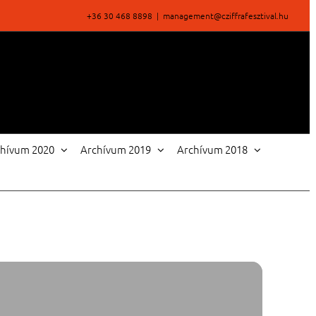
+36 30 468 8898
|
management@cziffrafesztival.hu
chívum 2020
Archívum 2019
Archívum 2018