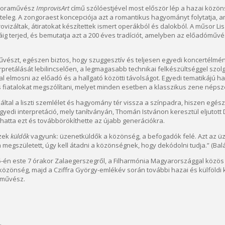
ngoraművész
ImprovisArt
című szólóestjével most először lép a hazai közöns
iszteleg. A zongoraest koncepciója azt a romantikus hagyományt folytatja, 
vizáltak, átiratokat készítettek ismert operákból és dalokból. A műsor Lisz
jáig terjed, és bemutatja azt a 200 éves tradíciót, amelyben az előadóműv
művészt, egészen biztos, hogy szuggesztív és teljesen egyedi koncertélmé
rpretálását lebilincselően, a legmagasabb technikai felkészültséggel szol
al elmosni az előadó és a hallgató közötti távolságot. Egyedi tematikájú 
fiatalokat megszólítani, melyet minden esetben a klasszikus zene népsz
által a liszti szemlélet és hagyomány tér vissza a színpadra, hiszen egésze
yedi interpretáció, mely tanítványán, Thomán Istvánon keresztül eljutott
hatta ezt és továbbörökíthette az újabb generációkra.
szek
küldők
vagyunk: üzenetküldők a közönség, a befogadók felé. Azt az üze
egszületett, úgy kell átadni a közönségnek, hogy dekódolni tudja.” (Bal
 25-én este 7 órakor Zalaegerszegről, a Filharmónia Magyarországgal közös
 közönség, majd a Cziffra György-emlékév során további hazai és külföldi
aművész.