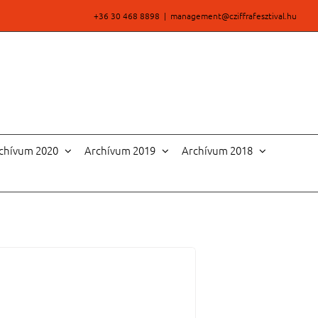
+36 30 468 8898
|
management@cziffrafesztival.hu
chívum 2020
Archívum 2019
Archívum 2018