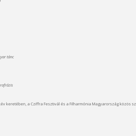
a
agyar tánc
rafrázis
kév keretében, a Cziffra Fesztivál és a Filharmónia Magyarország közös 