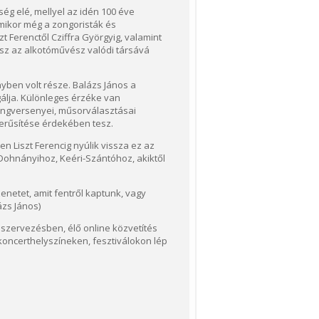
ég elé, mellyel az idén 100 éve
amikor még a zongoristák és
t Ferenctől Cziffra Györgyig, valamint
ész az alkotóművész valódi társává
nyben volt része. Balázs János a
gálja. Különleges érzéke van
hangversenyei, műsorválasztásai
erűsítése érdekében tesz.
n Liszt Ferencig nyúlik vissza ez az
 Dohnányihoz, Keéri-Szántóhoz, akiktől
netet, amit fentről kaptunk, vagy
ázs János)
 szervezésben, élő online közvetítés
 koncerthelyszíneken, fesztiválokon lép