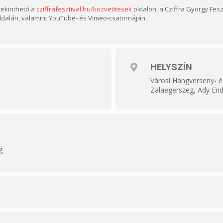
tekinthető a
cziffrafesztival.hu/kozvetitesek
oldalon, a Cziffra György Fes
ldalán, valamint YouTube- és Vimeo-csatornáján.
HELYSZÍN
Városi Hangverseny- é
Zalaegerszeg, Ady End
g