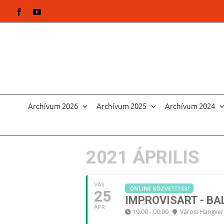
Kihagyás
Facebook
YouTube
Archívum 2026
Archívum 2025
Archívum 2024
2021 ÁPRILIS
VAS
ONLINE KÖZVETÍTÉS!
25
IMPROVISART - B
ÁPR
19:00 - 00:00
Városi Hangver