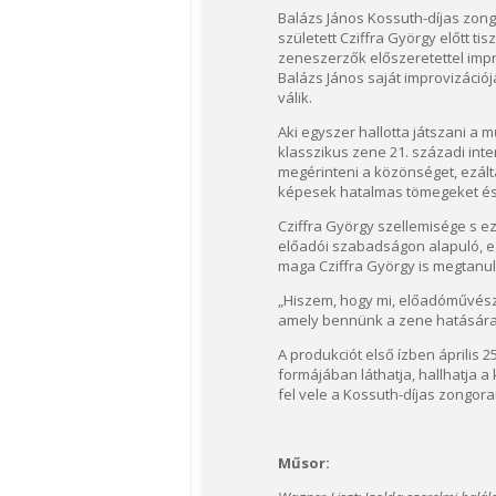
Balázs János Kossuth-díjas zo
született Cziffra György előtt t
zeneszerzők előszeretettel impro
Balázs János saját improvizáció
válik.
Aki egyszer hallotta játszani a 
klasszikus zene 21. századi inte
megérinteni a közönséget, ezált
képesek hatalmas tömegeket és 
Cziffra György szellemisége s ez
előadói szabadságon alapuló, eg
maga Cziffra György is megtanul
„Hiszem, hogy mi, előadóművé
amely bennünk a zene hatására m
A produkciót első ízben április
formájában láthatja, hallhatja a
fel vele a Kossuth-díjas zongor
Műsor: