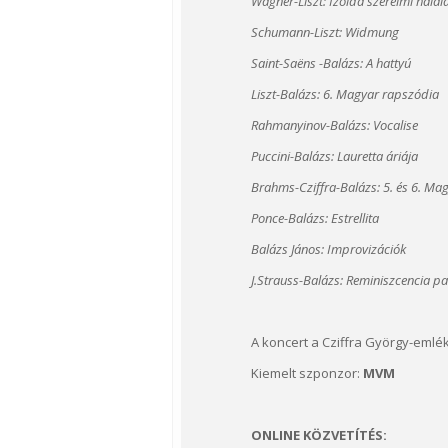
Wagner-Liszt: Izolda szerelmi halál
Schumann-Liszt: Widmung
Saint-Saëns -Balázs: A hattyú
Liszt-Balázs: 6. Magyar rapszódia
Rahmanyinov-Balázs: Vocalise
Puccini-Balázs: Lauretta áriája
Brahms-Cziffra-Balázs: 5. és 6. M
Ponce-Balázs: Estrellita
Balázs János: Improvizációk
J.Strauss-Balázs: Reminiszcencia pa
A koncert a Cziffra György-emlé
Kiemelt szponzor:
MVM
ONLINE KÖZVETÍTÉS: